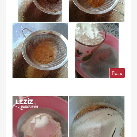
in it