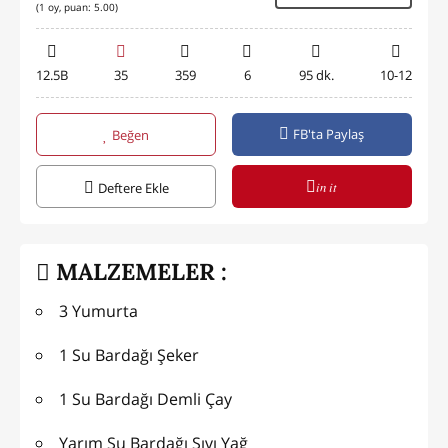
(
1
oy, puan:
5.00
)
12.5B
35
359
6
95 dk.
10-12
FB'ta Paylaş
Beğen
in it
Deftere Ekle
MALZEMELER :
3 Yumurta
1 Su Bardağı Şeker
1 Su Bardağı Demli Çay
Yarım Su Bardağı Sıvı Yağ