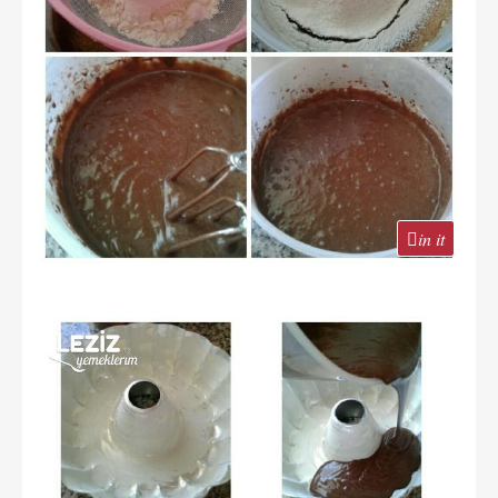
in it