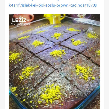
k-tarifi/islak-kek-bol-soslu-browni-tadinda/18709