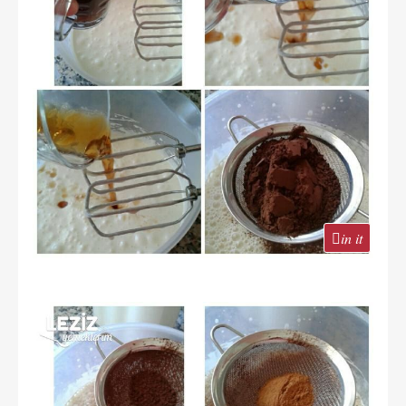
in it