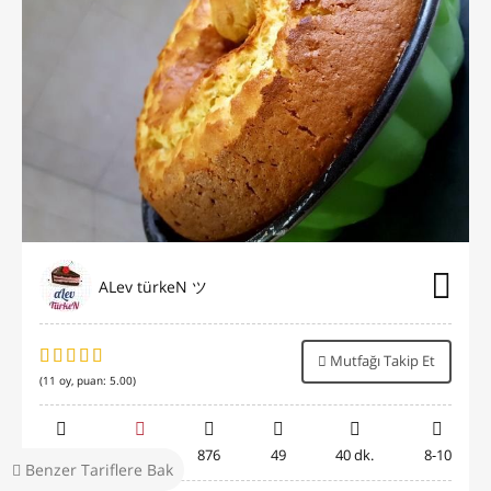
ALev türkeN ツ
Mutfağı Takip Et
(
11
oy, puan:
5.00
)
630.2B
42
876
49
40 dk.
8-10
Benzer Tariflere Bak