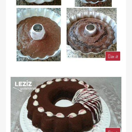
in it