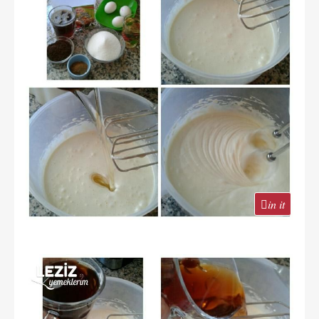
in it