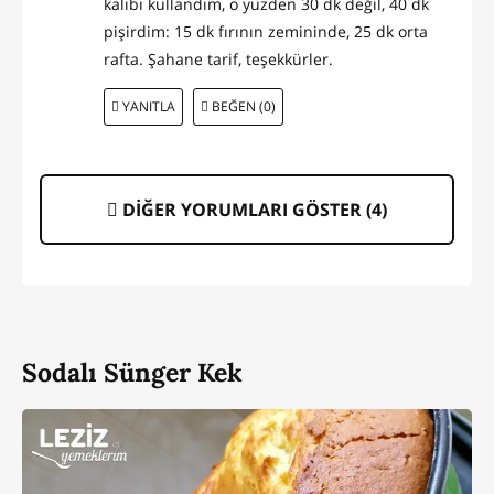
kalıbı kullandım, o yüzden 30 dk değil, 40 dk
pişirdim: 15 dk fırının zemininde, 25 dk orta
rafta. Şahane tarif, teşekkürler.
YANITLA
BEĞEN (0)
DİĞER YORUMLARI GÖSTER (
4
)
Sodalı Sünger Kek