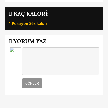
KAÇ KALORİ:
1 Porsiyon
368
kalori
YORUM YAZ:
GÖNDER