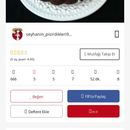
seyhanin_pisirdikleri9696
Mutfağı Takip Et
(
5
oy, puan:
4.00
)
666
5
5
7
52 dk.
8
FB'ta Paylaş
Beğen
in it
Deftere Ekle