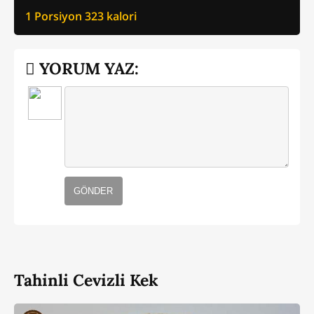
1 Porsiyon
323
kalori
YORUM YAZ:
GÖNDER
Tahinli Cevizli Kek