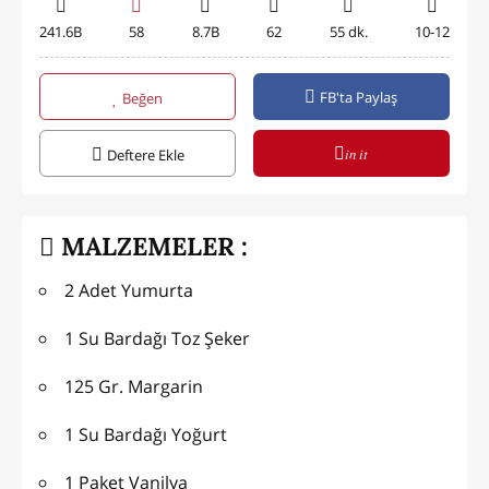
241.6B
58
8.7B
62
55 dk.
10-12
FB'ta Paylaş
Beğen
in it
Deftere Ekle
MALZEMELER :
2 Adet Yumurta
1 Su Bardağı Toz Şeker
125 Gr. Margarin
1 Su Bardağı Yoğurt
1 Paket Vanilya