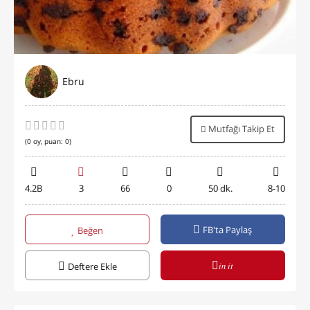
Ebru
Mutfağı Takip Et
(
0
oy, puan:
0
)
4.2B
3
66
0
50 dk.
8-10
FB'ta Paylaş
Beğen
in it
Deftere Ekle