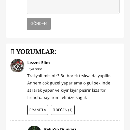
GÖNDER
YORUMLAR:
Lezzet Elim
9 yıl önce
Trakyali misiniz? Bu borek trskya da yapilir.
Annem cok guzel yapar ama o gul seklinde
sararak yapar ve kiyir kiyir pisirir kizartir
firinda..bayilirim. elinize saglik
YANITLA
BEĞEN (1)
Pelin'in Dünyası