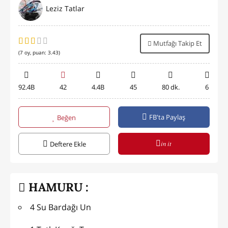
Leziz Tatlar
Mutfağı Takip Et
(
7
oy, puan:
3.43
)
92.4B
42
4.4B
45
80 dk.
6
FB'ta Paylaş
Beğen
in it
Deftere Ekle
HAMURU :
4 Su Bardağı Un