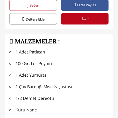
FB'ta Paylaş
Beğen
in it
Deftere Ekle
MALZEMELER :
1 Adet Patlıcan
100 Gr. Lor Peyniri
1 Adet Yumurta
1 Çay Bardağı Mısır Nişastası
1/2 Demet Dereotu
Kuru Nane