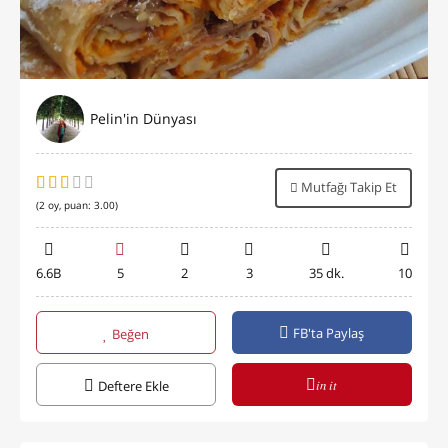
Pelin'in Dünyası
Mutfağı Takip Et
(
2
oy, puan:
3.00
)
6.6B
5
2
3
35 dk.
10
FB'ta Paylaş
Beğen
in it
Deftere Ekle