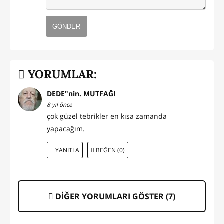
GÖNDER
YORUMLAR:
DEDE"nin. MUTFAĞI
8 yıl önce
çok güzel tebrikler en kısa zamanda
yapacağım.
YANITLA
BEĞEN (0)
DİĞER YORUMLARI GÖSTER (
7
)