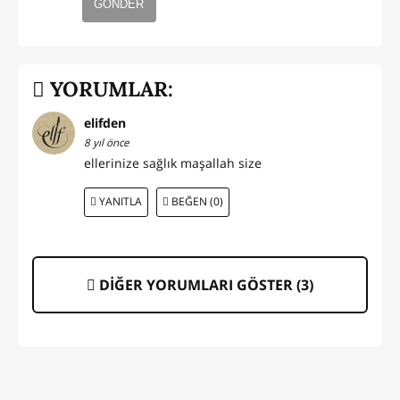
GÖNDER
YORUMLAR:
elifden
8 yıl önce
ellerinize sağlık maşallah size
YANITLA
BEĞEN (0)
DİĞER YORUMLARI GÖSTER (
3
)