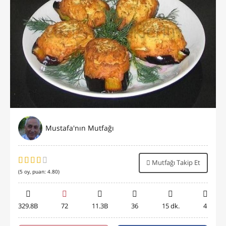
Mustafa'nın Mutfağı
Mutfağı Takip Et
(
5
oy, puan:
4.80
)
329.8B
72
11.3B
36
15 dk.
4