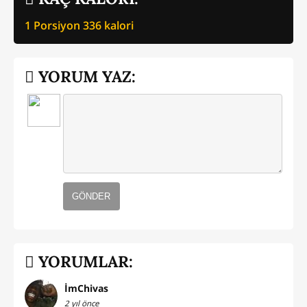
1 Porsiyon
336
kalori
YORUM YAZ:
GÖNDER
YORUMLAR:
İmChivas
2 yıl önce