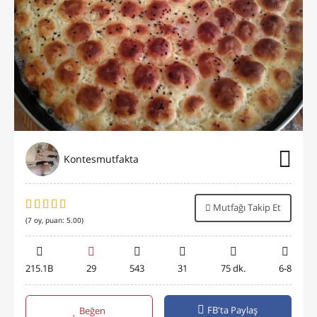
Kontesmutfakta
Mutfağı Takip Et
(
7
oy, puan:
5.00
)
215.1B
29
543
31
75 dk.
6-8
FB'ta Paylaş
Beğen