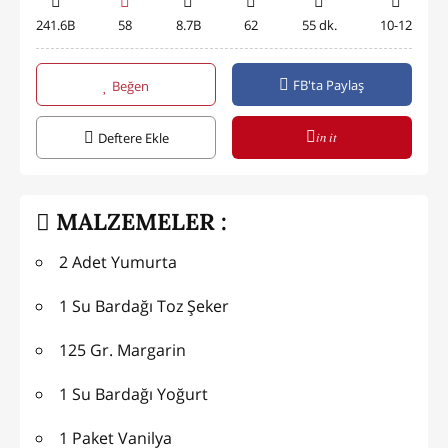
241.6B
58
8.7B
62
55 dk.
10-12
FB'ta Paylaş
Beğen
in it
Deftere Ekle
MALZEMELER :
2 Adet Yumurta
1 Su Bardağı Toz Şeker
125 Gr. Margarin
1 Su Bardağı Yoğurt
1 Paket Vanilya