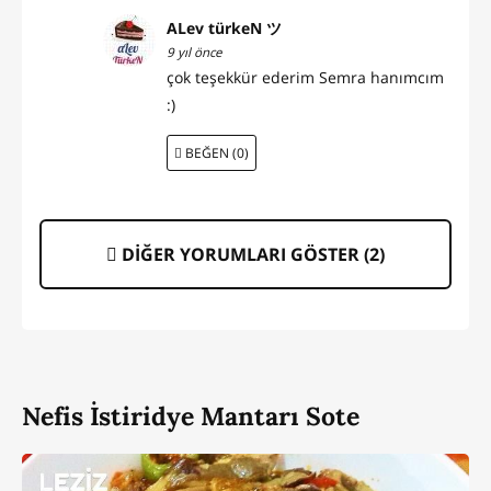
ALev türkeN ツ
9 yıl önce
çok teşekkür ederim Semra hanımcım
:)
BEĞEN (0)
DİĞER YORUMLARI GÖSTER (
2
)
Nefis İstiridye Mantarı Sote