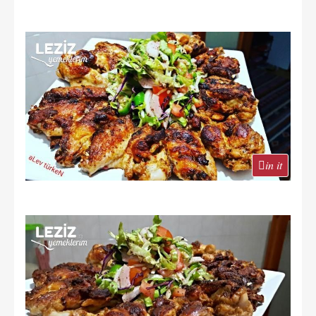
in it