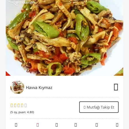
Havva Kıymaz
Mutfağı Takip Et
(
5
oy, puan:
4.80
)