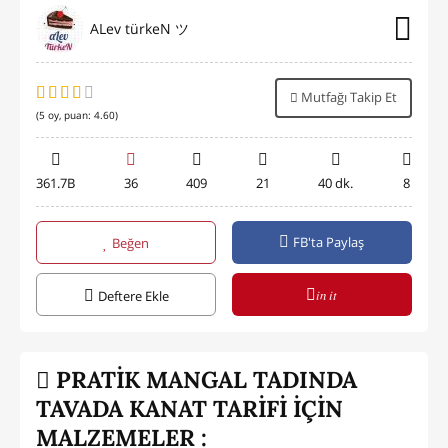
ALev türkeN ツ
Mutfağı Takip Et
(
5
oy, puan:
4.60
)
361.7B
36
409
21
40 dk.
8
FB'ta Paylaş
Beğen
in it
Deftere Ekle
PRATİK MANGAL TADINDA
TAVADA KANAT TARİFİ İÇİN
MALZEMELER :