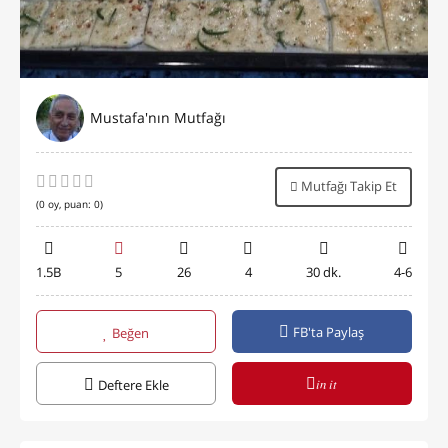
Mustafa'nın Mutfağı
Mutfağı Takip Et
(
0
oy, puan:
0
)
1.5B
5
26
4
30 dk.
4-6
FB'ta Paylaş
Beğen
in it
Deftere Ekle