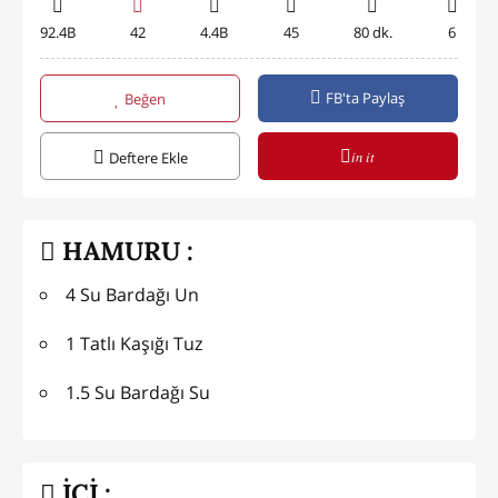
92.4B
42
4.4B
45
80 dk.
6
FB'ta Paylaş
Beğen
in it
Deftere Ekle
HAMURU :
4 Su Bardağı Un
1 Tatlı Kaşığı Tuz
1.5 Su Bardağı Su
İÇİ :