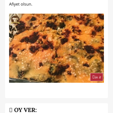
Afiyet olsun.
in it
OY VER: