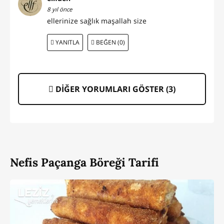
8 yıl önce
ellerinize sağlık maşallah size
YANITLA
BEĞEN (0)
DİĞER YORUMLARI GÖSTER (
3
)
Nefis Paçanga Böreği Tarifi