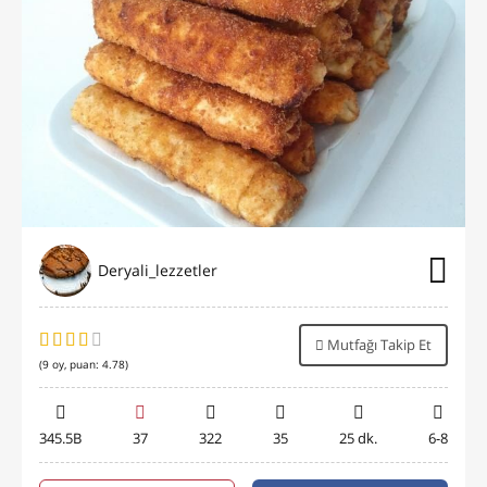
Deryali_lezzetler
Mutfağı Takip Et
(
9
oy, puan:
4.78
)
345.5B
37
322
35
25 dk.
6-8