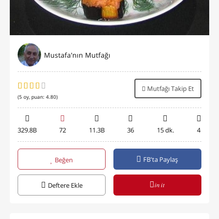
Mustafa'nın Mutfağı
Mutfağı Takip Et
(
5
oy, puan:
4.80
)
329.8B
72
11.3B
36
15 dk.
4
FB'ta Paylaş
Beğen
in it
Deftere Ekle