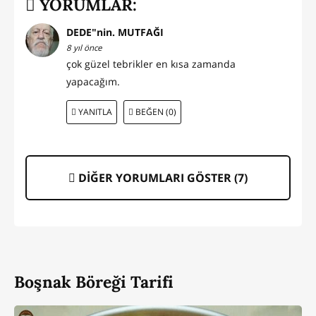
YORUMLAR:
DEDE"nin. MUTFAĞI
8 yıl önce
çok güzel tebrikler en kısa zamanda
yapacağım.
YANITLA
BEĞEN (0)
DİĞER YORUMLARI GÖSTER (
7
)
Boşnak Böreği Tarifi