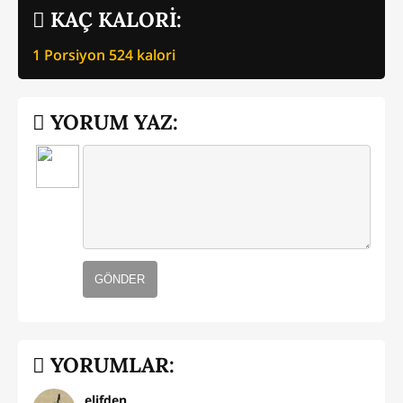
KAÇ KALORİ:
1 Porsiyon
524
kalori
YORUM YAZ:
GÖNDER
YORUMLAR:
elifden