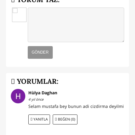
GÖNDER
YORUMLAR:
Hùlya Daghan
4 yıl önce
Selam mustafa bey bunun adi cizdirma deyilmi
YANITLA
BEĞEN (0)