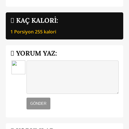
KAÇ KALORİ:
1 Porsiyon
255
kalori
YORUM YAZ:
GÖNDER