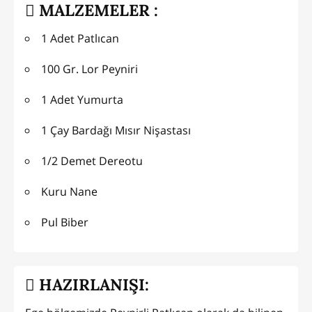
MALZEMELER :
1 Adet Patlıcan
100 Gr. Lor Peyniri
1 Adet Yumurta
1 Çay Bardağı Mısır Nişastası
1/2 Demet Dereotu
Kuru Nane
Pul Biber
HAZIRLANIŞI: