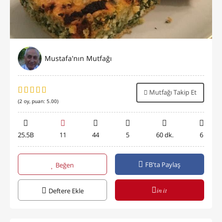
Mustafa'nın Mutfağı
Mutfağı Takip Et
(
2
oy, puan:
5.00
)
25.5B
11
44
5
60 dk.
6
FB'ta Paylaş
Beğen
in it
Deftere Ekle