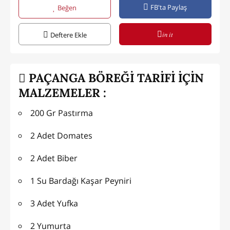
FB'ta Paylaş
Beğen
in it
Deftere Ekle
PAÇANGA BÖREĞİ TARİFİ İÇİN
MALZEMELER :
200 Gr Pastırma
2 Adet Domates
2 Adet Biber
1 Su Bardağı Kaşar Peyniri
3 Adet Yufka
2 Yumurta