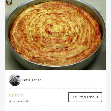
Leziz Tatlar
Mutfağı Takip Et
(
7
oy, puan:
3.43
)