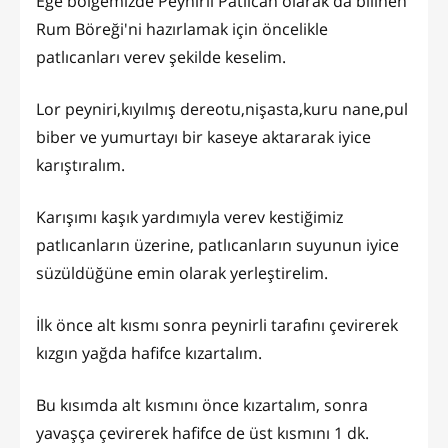
Ege bölgemizde Peynirli Patlıcan olarak da bilinen
Rum Böreği'ni hazırlamak için öncelikle
patlıcanları verev şekilde keselim.
Lor peyniri,kıyılmış dereotu,nişasta,kuru nane,pul
biber ve yumurtayı bir kaseye aktararak iyice
karıştıralım.
Karışımı kaşık yardımıyla verev kestiğimiz
patlıcanların üzerine, patlıcanların suyunun iyice
süzüldüğüne emin olarak yerleştirelim.
İlk önce alt kısmı sonra peynirli tarafını çevirerek
kızgın yağda hafifce kızartalım.
Bu kısımda alt kısmını önce kızartalım, sonra
yavaşça çevirerek hafifce de üst kısmını 1 dk.