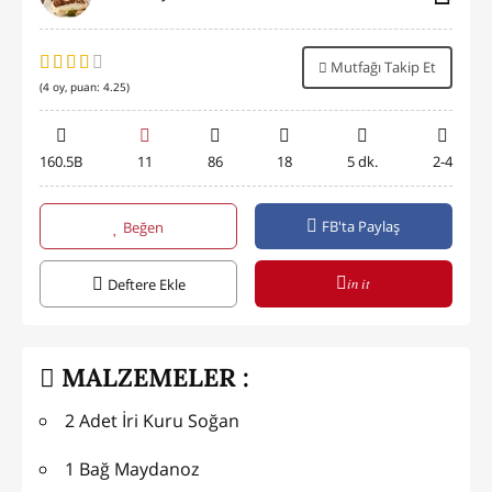
Mutfağı Takip Et
(
4
oy, puan:
4.25
)
160.5B
11
86
18
5 dk.
2-4
FB'ta Paylaş
Beğen
in it
Deftere Ekle
MALZEMELER :
2 Adet İri Kuru Soğan
1 Bağ Maydanoz