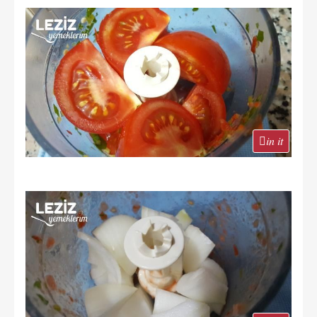
in it