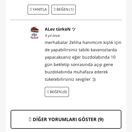
YANITLA
BEĞEN (1)
ALev türkeN ツ
9 yıl önce
merhabalar Zeliha hanımcım kışlık için
de yapabilirsiniz tabiki kavanozlarda
yapacaksanız eğer buzdolabında 10
gün bekletip sonrasında açıp gene
buzdolabında muhafaza ederek
tüketebilirsiniz sevgiler :))
BEĞEN (0)
DİĞER YORUMLARI GÖSTER (
9
)