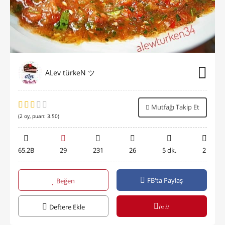
ALev türkeN ツ
Mutfağı Takip Et
(
2
oy, puan:
3.50
)
65.2B
29
231
26
5 dk.
2
FB'ta Paylaş
Beğen
in it
Deftere Ekle