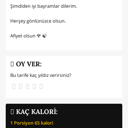
Şimdiden iyi bayramlar dilerim.
Herşey gönlünüzce olsun.
Afiyet olsun 🌹 🍃
OY VER:
Bu tarife kaç yıldız verirsiniz?
KAÇ KALORİ:
1 Porsiyon
65
kalori