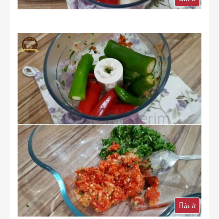
in it