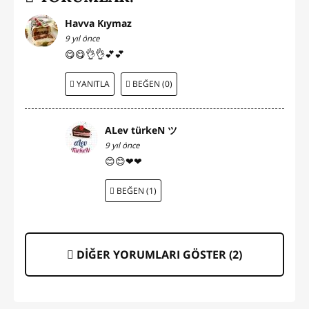
Havva Kıymaz
9 yıl önce
😋😋👌👌💕💕
YANITLA
BEĞEN (0)
ALev türkeN ツ
9 yıl önce
😊😊❤❤
BEĞEN (1)
DİĞER YORUMLARI GÖSTER (
2
)