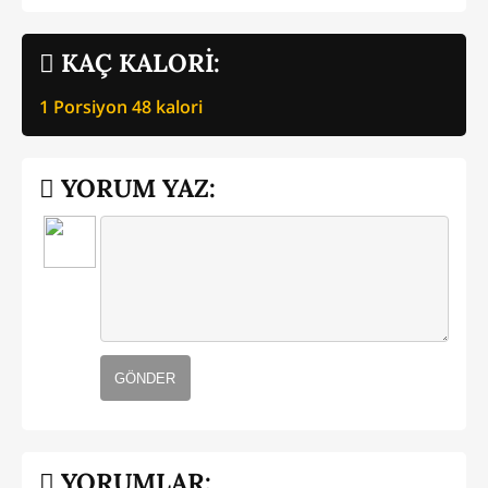
KAÇ KALORİ:
1 Porsiyon
48
kalori
YORUM YAZ:
GÖNDER
YORUMLAR: