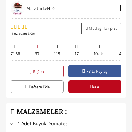
ALev türkeN ツ
Mutfağı Takip Et
(
1
oy, puan:
5.00
)
71.6B
30
118
17
10 dk.
4
FB'ta Paylaş
Beğen
in it
Deftere Ekle
MALZEMELER :
1 Adet Büyük Domates