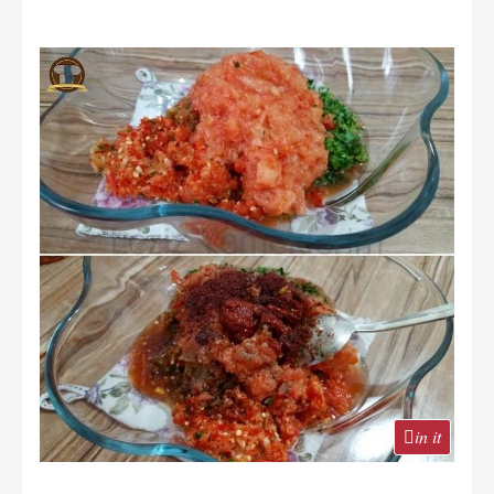
in it