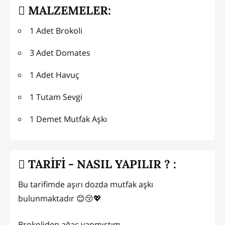
MALZEMELER:
1 Adet Brokoli
3 Adet Domates
1 Adet Havuç
1 Tutam Sevgi
1 Demet Mutfak Aşkı
TARİFİ - NASIL YAPILIR ? :
Bu tarifimde aşırı dozda mutfak aşkı
bulunmaktadır 😊😚💖
Brokoliden ağaç yapmıştım.