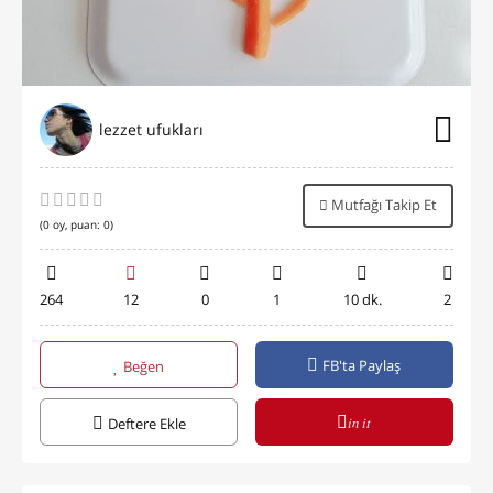
lezzet ufukları
Mutfağı Takip Et
(
0
oy, puan:
0
)
264
12
0
1
10 dk.
2
FB'ta Paylaş
Beğen
in it
Deftere Ekle