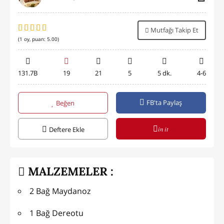
Mutfağı Takip Et
(
1
oy, puan:
5.00
)
131.7B
19
21
5
5 dk.
4-6
FB'ta Paylaş
Beğen
in it
Deftere Ekle
MALZEMELER :
2 Bağ Maydanoz
1 Bağ Dereotu