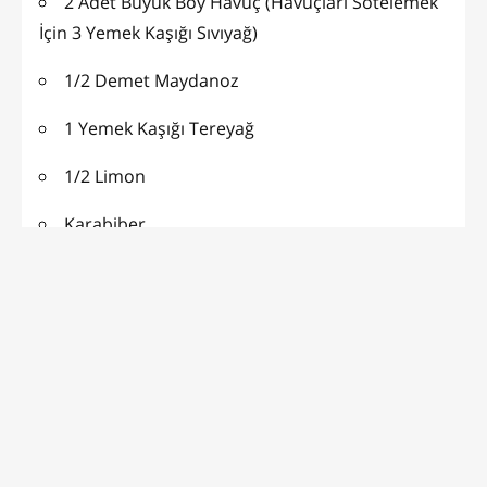
2 Adet Büyük Boy Havuç (Havuçları Sotelemek
İçin 3 Yemek Kaşığı Sıvıyağ)
1/2 Demet Maydanoz
1 Yemek Kaşığı Tereyağ
1/2 Limon
Karabiber
Pulbiber
Zeytinyağı
Damak Zevkinize Göre Tuz
SÜSLEMEK İÇİN :