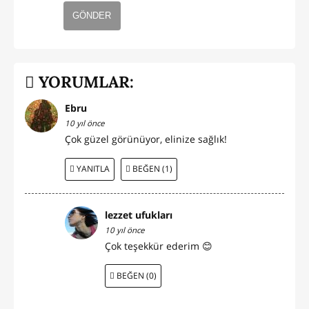
GÖNDER
YORUMLAR:
Ebru
10 yıl önce
Çok güzel görünüyor, elinize sağlık!
YANITLA
BEĞEN (1)
lezzet ufukları
10 yıl önce
Çok teşekkür ederim 😊
BEĞEN (0)