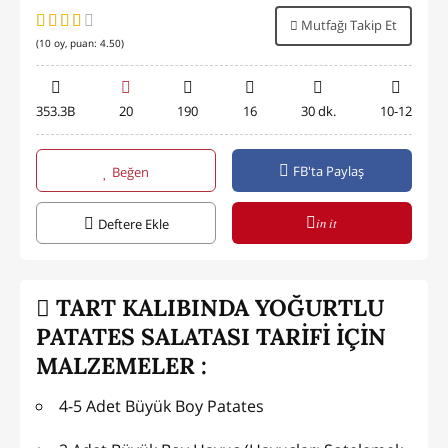
Mutfağı Takip Et
(
10
oy, puan:
4.50
)
353.3B
20
190
16
30 dk.
10-12
FB'ta Paylaş
Beğen
in it
Deftere Ekle
TART KALIBINDA YOĞURTLU
PATATES SALATASI TARİFİ İÇİN
MALZEMELER :
4-5 Adet Büyük Boy Patates