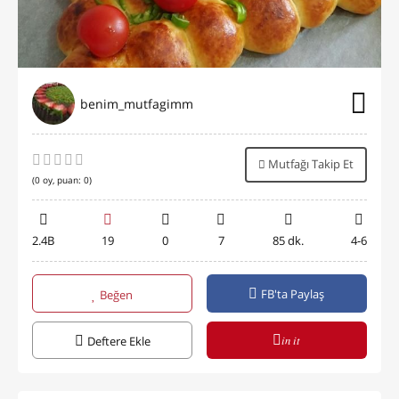
benim_mutfagimm
Mutfağı Takip Et
(
0
oy, puan:
0
)
2.4B
19
0
7
85 dk.
4-6
FB'ta Paylaş
Beğen
in it
Deftere Ekle