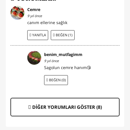
Cemre
9 yıl önce
canım ellerine sağlık
YANITLA
BEĞEN (1)
benim_mutfagimm
9 yıl önce
Sagolun cemre hanım😘
BEĞEN (0)
DİĞER YORUMLARI GÖSTER (
8
)