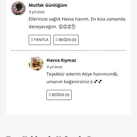
Mutfak Günlüğüm
9 yıl önce
Ellerinize sağlık Havva hanım. En kısa zamanda
deneyeceğim. 👏👏👏👌
YANITLA
BEĞEN (0)
Havva Kıymaz
9 yıl önce
Teşekkür ederim Atiye hanımcım🙋
umarım beğenirsiniz☺💕💕
BEĞEN (0)