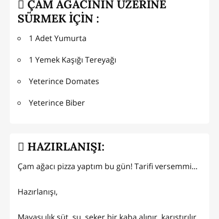
ÇAM AĞACININ ÜZERİNE
SÜRMEK İÇİN :
1 Adet Yumurta
1 Yemek Kaşığı Tereyağı
Yeterince Domates
Yeterince Biber
HAZIRLANIŞI:
Çam ağacı pizza yaptım bu gün! Tarifi versemmi...
Hazırlanışı,
Mayası ılık süt, su, şeker bir kaba alınır, karıştırılır.