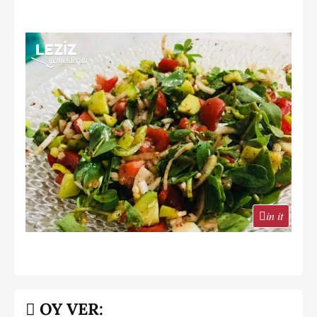
in it
OY VER: