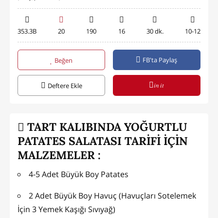
353.3B
20
190
16
30 dk.
10-12
FB'ta Paylaş
Beğen
in it
Deftere Ekle
TART KALIBINDA YOĞURTLU
PATATES SALATASI TARİFİ İÇİN
MALZEMELER :
4-5 Adet Büyük Boy Patates
2 Adet Büyük Boy Havuç (Havuçları Sotelemek
İçin 3 Yemek Kaşığı Sıvıyağ)