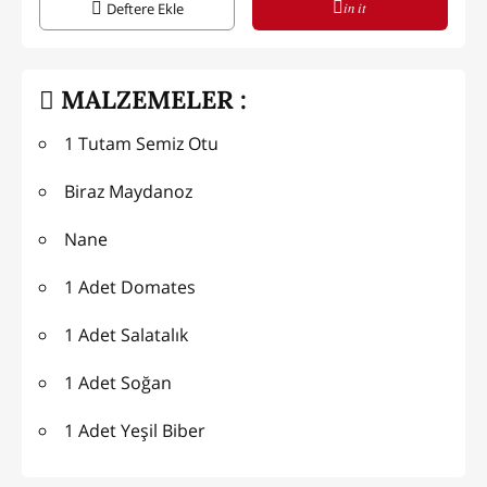
in it
Deftere Ekle
MALZEMELER :
1 Tutam Semiz Otu
Biraz Maydanoz
Nane
1 Adet Domates
1 Adet Salatalık
1 Adet Soğan
1 Adet Yeşil Biber