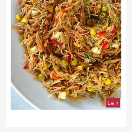
in it