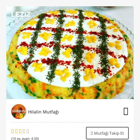
Hilalin Mutfağı
Mutfağı Takip Et
(
10
oy, puan:
4.50
)