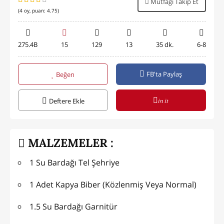
Mutfağı Takip Et
(
4
oy, puan:
4.75
)
275.4B
15
129
13
35 dk.
6-8
FB'ta Paylaş
Beğen
in it
Deftere Ekle
MALZEMELER :
1 Su Bardağı Tel Şehriye
1 Adet Kapya Biber (Közlenmiş Veya Normal)
1.5 Su Bardağı Garnitür