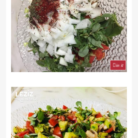
in it