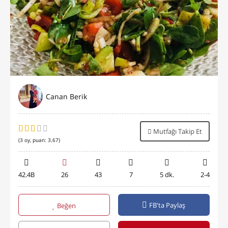
Canan Berik
Mutfağı Takip Et
(
3
oy, puan:
3.67
)
42.4B
26
43
7
5 dk.
2-4
FB'ta Paylaş
Beğen