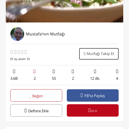
Mustafa'nın Mutfağı
Mutfağı Takip Et
(
0
oy, puan:
0
)
3.6B
2
55
2
12 dk.
4
FB'ta Paylaş
Beğen
in it
Deftere Ekle