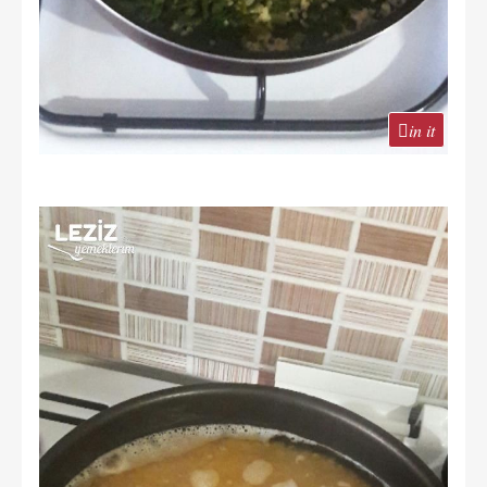
in it