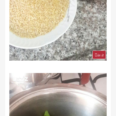
in it