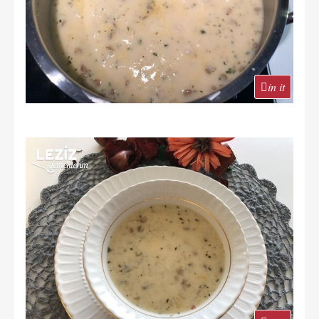
in it