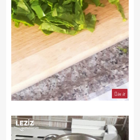
in it