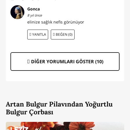
Gonca
8 yıl önce
elinize sağlık nefis görünüyor
YANITLA
BEĞEN (0)
DİĞER YORUMLARI GÖSTER (
10
)
Artan Bulgur Pilavından Yoğurtlu
Bulgur Çorbası