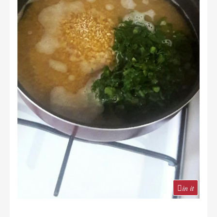
in it