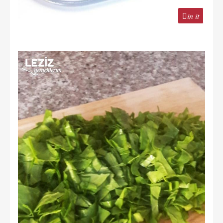
in it