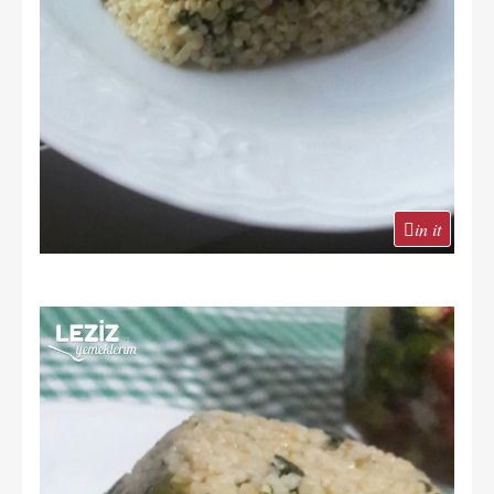
in it