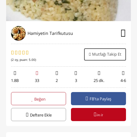
Hamiyetin Tarifkutusu
Mutfağı Takip Et
(
2
oy, puan:
5.00
)
1.8B
33
2
3
25 dk.
4-6
FB'ta Paylaş
Beğen
in it
Deftere Ekle