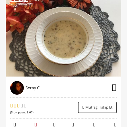
Seray C
Mutfağı Takip Et
(
3
oy, puan:
3.67
)