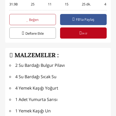
31.9B
25
11
15
25 dk.
4
FB'ta Paylaş
Beğen
in it
Deftere Ekle
MALZEMELER :
2 Su Bardağı Bulgur Pilavı
4 Su Bardağı Sıcak Su
4 Yemek Kaşığı Yoğurt
1 Adet Yumurta Sarısı
1 Yemek Kaşığı Un