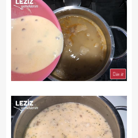
in it