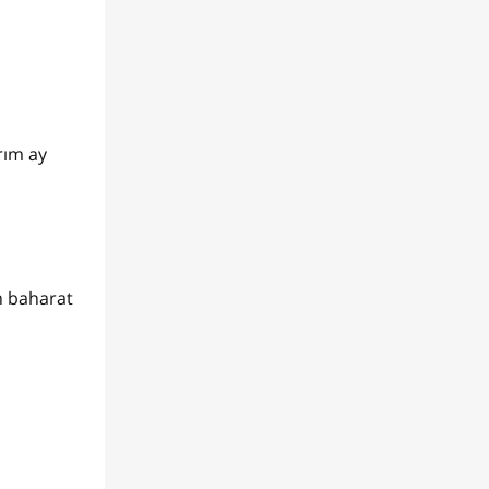
rım ay
ün baharat