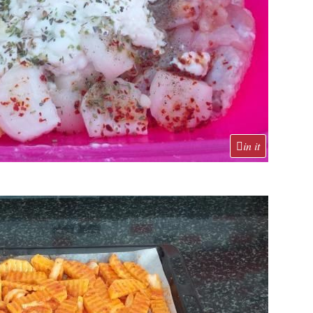
in it