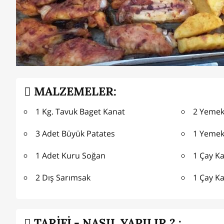
MALZEMELER:
1 Kg. Tavuk Baget Kanat
2 Yemek
3 Adet Büyük Patates
1 Yemek 
1 Adet Kuru Soğan
1 Çay Ka
2 Dış Sarımsak
1 Çay Ka
TARİFİ - NASIL YAPILIR ? :