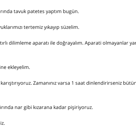
ırında tavuk patetes yaptım bugün.
vuklarımızı tertemiz yıkayıp süzelim.
ırlı dilimleme aparatı ile doğrayalım. Aparati olmayanlar ya
ine ekleyelim.
 karıştırıyoruz. Zamanınız varsa 1 saat dinlendirirseniz büt
fırında nar gibi kızarana kadar pişiriyoruz.
iz.