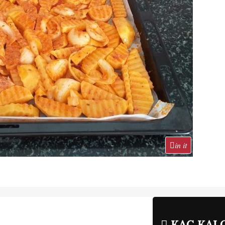
in it
KAÇ KALO