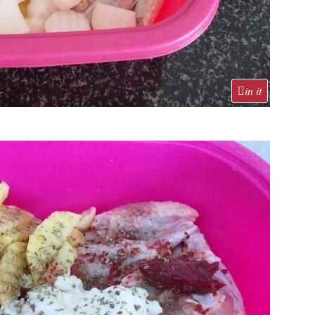
in it