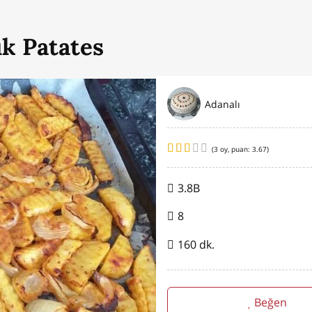
uk Patates
Adanalı
(
3
oy, puan:
3.67
)
3.8B
8
160 dk.
Beğen