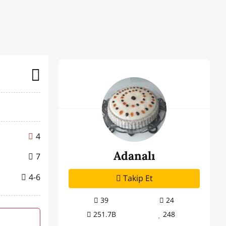
4
Adanalı
7
4-6
Takip Et
39
24
251.7B
248