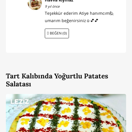
9 yıl önce
Teşekkür ederim Atiye hanımcım🙋
umarım beğenirsiniz☺💕💕
BEĞEN (0)
Tart Kalıbında Yoğurtlu Patates
Salatası