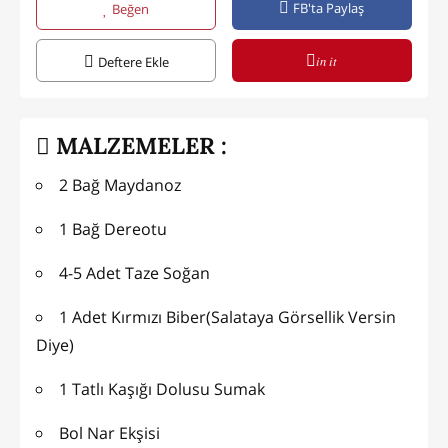
FB'ta Paylaş
Beğen
in it
Deftere Ekle
MALZEMELER :
2 Bağ Maydanoz
1 Bağ Dereotu
4-5 Adet Taze Soğan
1 Adet Kırmızı Biber(Salataya Görsellik Versin
Diye)
1 Tatlı Kaşığı Dolusu Sumak
Bol Nar Ekşisi