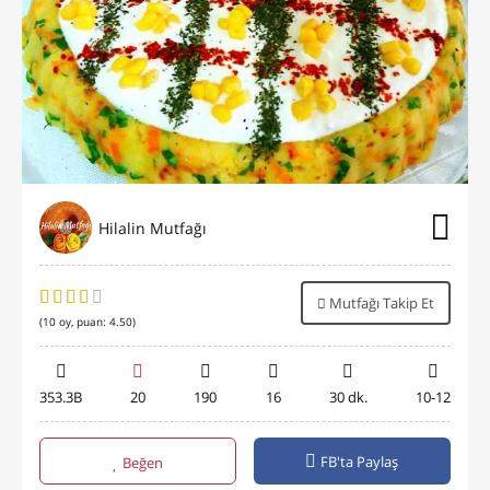
Hilalin Mutfağı
Mutfağı Takip Et
(
10
oy, puan:
4.50
)
353.3B
20
190
16
30 dk.
10-12
FB'ta Paylaş
Beğen