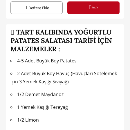
in it
Deftere Ekle
TART KALIBINDA YOĞURTLU
PATATES SALATASI TARİFİ İÇİN
MALZEMELER :
4-5 Adet Büyük Boy Patates
2 Adet Büyük Boy Havuç (Havuçları Sotelemek
İçin 3 Yemek Kaşığı Sıvıyağ)
1/2 Demet Maydanoz
1 Yemek Kaşığı Tereyağ
1/2 Limon