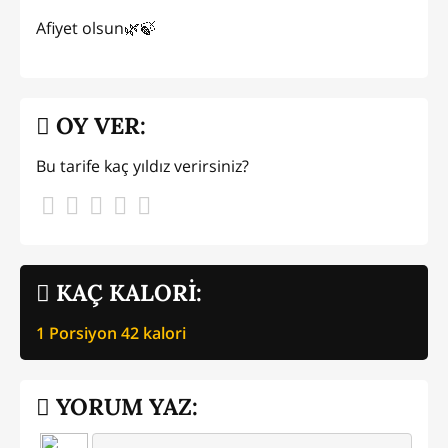
Afiyet olsun🌿🍃
OY VER:
Bu tarife kaç yıldız verirsiniz?
KAÇ KALORİ:
1 Porsiyon
42
kalori
YORUM YAZ: