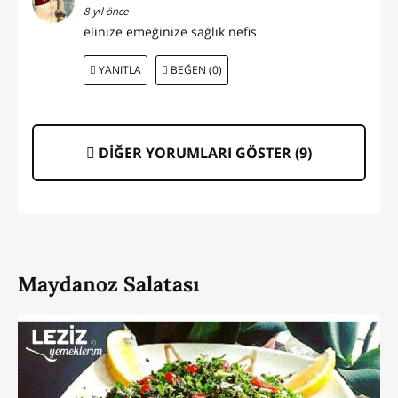
8 yıl önce
elinize emeğinize sağlık nefis
YANITLA
BEĞEN (0)
DİĞER YORUMLARI GÖSTER (
9
)
Maydanoz Salatası