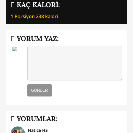
KAÇ KALORİ:
1 Porsiyon
238
kalori
YORUM YAZ:
GÖNDER
YORUMLAR:
Hatice HS