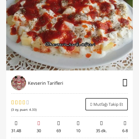
Kevserin Tarifleri
Mutfağı Takip Et
(
3
oy, puan:
4.33
)
31.4B
30
69
10
35 dk.
6-8