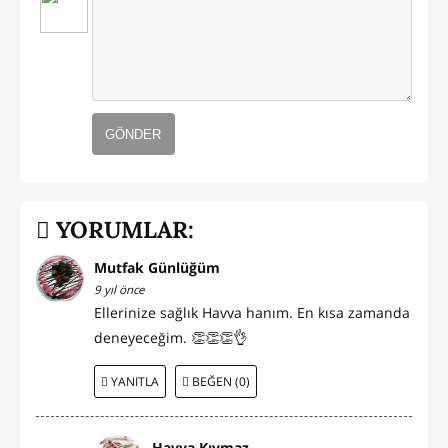
GÖNDER
YORUMLAR:
Mutfak Günlüğüm
9 yıl önce
Ellerinize sağlık Havva hanım. En kısa zamanda
deneyeceğim. 👏👏👏👌
YANITLA
BEĞEN (0)
Havva Kıymaz