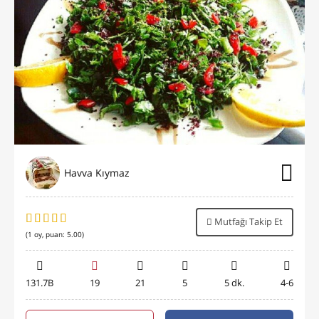
Havva Kıymaz
Mutfağı Takip Et
(
1
oy, puan:
5.00
)
131.7B
19
21
5
5 dk.
4-6