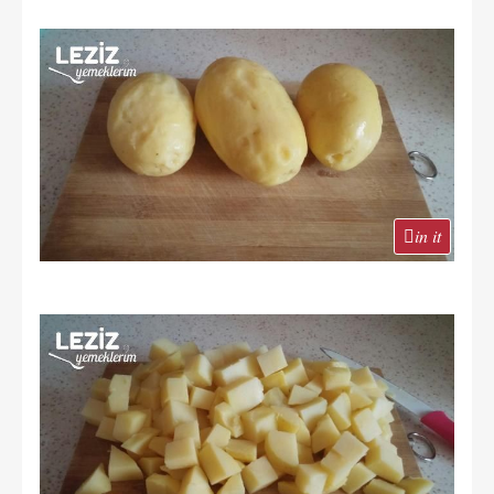
in it