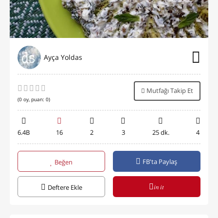
Ayça Yoldas
Mutfağı Takip Et
(
0
oy, puan:
0
)
6.4B
16
2
3
25 dk.
4
FB'ta Paylaş
Beğen
in it
Deftere Ekle