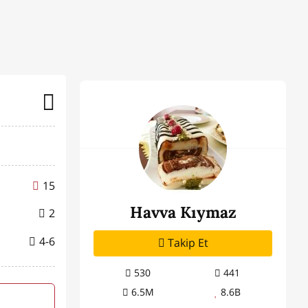
15
Havva Kıymaz
2
4-6
Takip Et
530
441
6.5M
8.6B