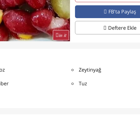
FB'ta Paylaş
Deftere Ekle
in it
oz
Zeytinyağ
iber
Tuz