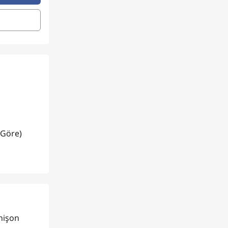
 Göre)
rnişon