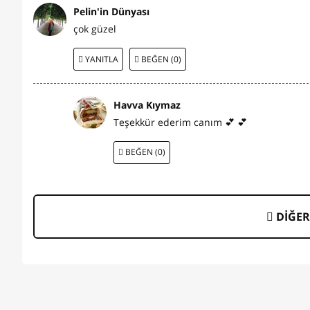
Pelin'in Dünyası
çok güzel
YANITLA
BEĞEN (0)
Havva Kıymaz
Teşekkür ederim canım 💕 💕
BEĞEN (0)
DİĞER