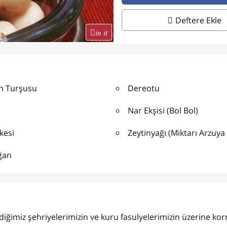
Deftere Ekle
in it
n Turşusu
Dereotu
Nar Ekşisi (Bol Bol)
kesi
Zeytinyağı (Miktarı Arzuya
ğan
şirdiğimiz şehriyelerimizin ve kuru fasulyelerimizin üzerine ko