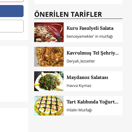
ÖNERİLEN TARİFLER
Kuru Fasulyeli Salata
benceyemekler' in mutfağı
Kavrulmuş Tel Şehriye Salatası
Deryali_lezzetler
Maydanoz Salatası
Havva Kıymaz
Tart Kalıbında Yoğurtlu Patates Salatası
Hilalin Mutfağı