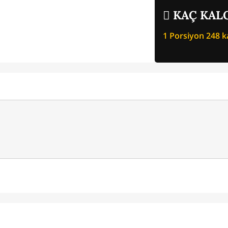
KAÇ KALO
1 Porsiyon
248
ka