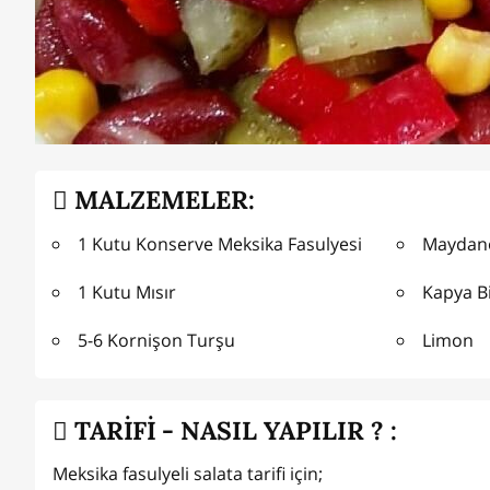
MALZEMELER:
1 Kutu Konserve Meksika Fasulyesi
Maydan
1 Kutu Mısır
Kapya B
5-6 Kornişon Turşu
Limon
TARİFİ - NASIL YAPILIR ? :
Meksika fasulyeli salata tarifi için;