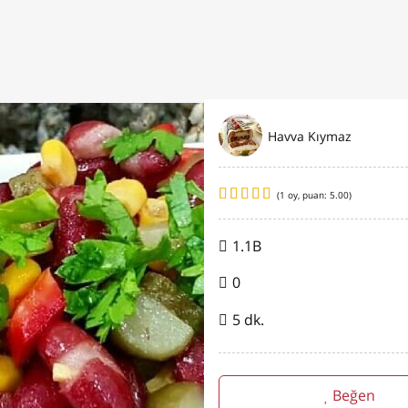
Havva Kıymaz
(
1
oy, puan:
5.00
)
1.1B
0
5 dk.
Beğen