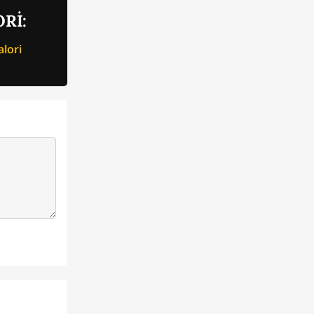
Rİ:
lori