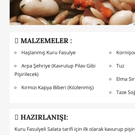
MALZEMELER :
Haşlanmış Kuru Fasulye
Kornişo
Arpa Şehriye (Kavrulup Pilav Gibi
Tuz
Pişirilecek)
Elma Sir
Kırmızı Kapya Biberi (Közlenmiş)
Taze So
HAZIRLANIŞI:
Kuru Fasulyeli Salata tarifi için ilk olarak kavurup pi