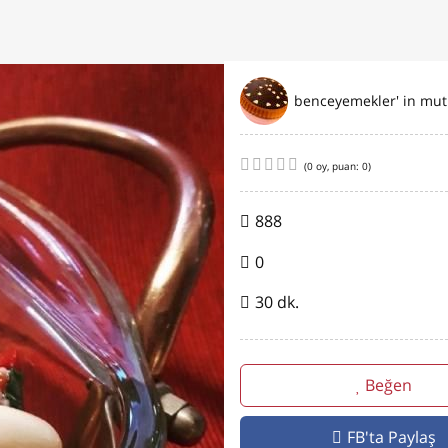
be
(
0
oy, puan:
0
)
888
0
30 dk.
Beğen
FB'ta Paylaş