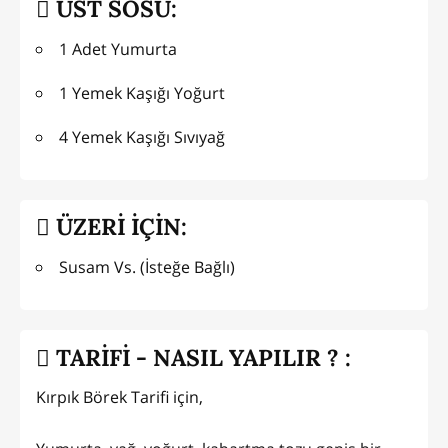
ÜST SOSU:
1 Adet Yumurta
1 Yemek Kaşığı Yoğurt
4 Yemek Kaşığı Sıvıyağ
ÜZERİ İÇİN:
Susam Vs. (İsteğe Bağlı)
TARİFİ - NASIL YAPILIR ? :
Kırpık Börek Tarifi için,