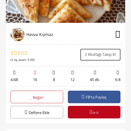
Havva Kıymaz
Mutfağı Takip Et
(
2
oy, puan:
5.00
)
4.6B
16
8
12
45 dk.
6-8
FB'ta Paylaş
Beğen
in it
Deftere Ekle