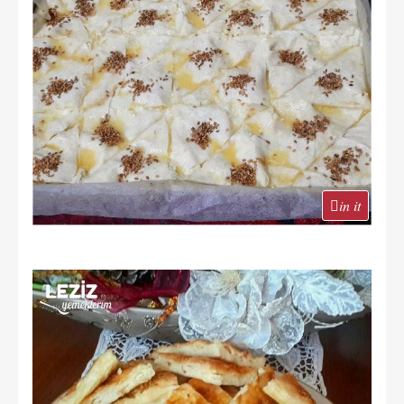
in it