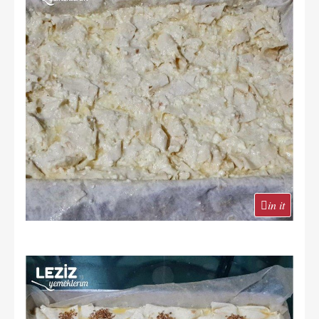
in it