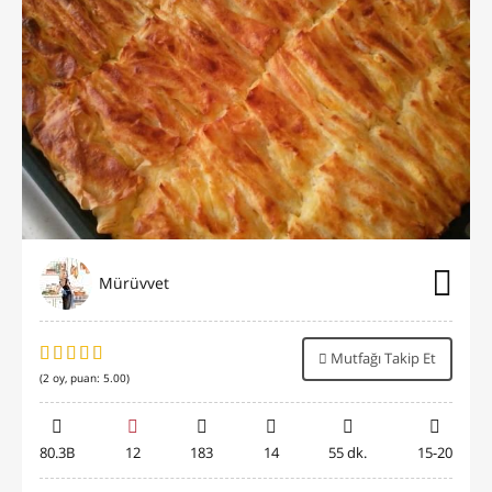
Mürüvvet
Mutfağı Takip Et
(
2
oy, puan:
5.00
)
80.3B
12
183
14
55 dk.
15-20