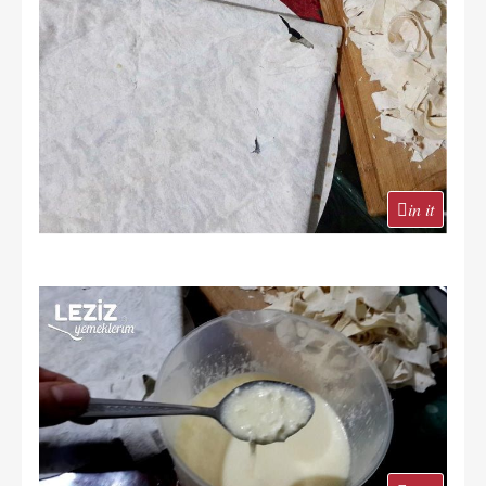
in it