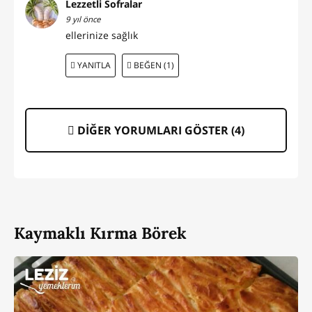
Lezzetli Sofralar
9 yıl önce
ellerinize sağlık
YANITLA
BEĞEN (1)
DİĞER YORUMLARI GÖSTER (
4
)
Kaymaklı Kırma Börek