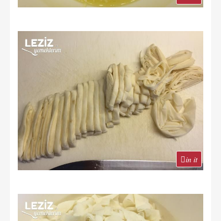
in it