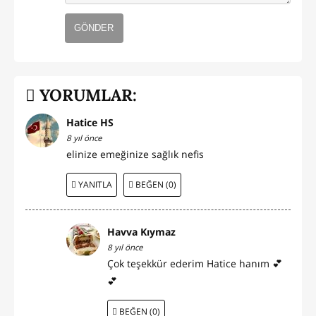
GÖNDER
YORUMLAR:
Hatice HS
8 yıl önce
elinize emeğinize sağlık nefis
YANITLA
BEĞEN (0)
Havva Kıymaz
8 yıl önce
Çok teşekkür ederim Hatice hanım 💕
💕
BEĞEN (0)