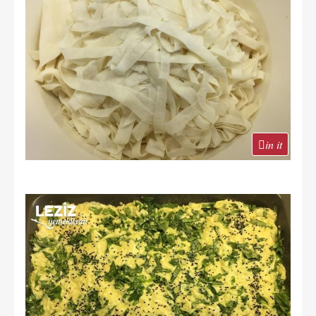
in it