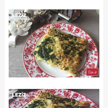
in it