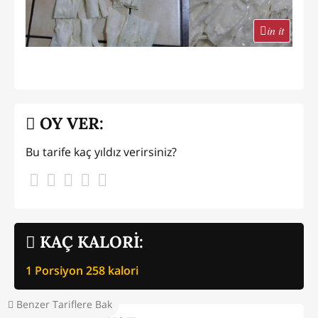
in it
OY VER:
Bu tarife kaç yıldız verirsiniz?
KAÇ KALORİ:
1 Porsiyon
258
kalori
Benzer Tariflere Bak