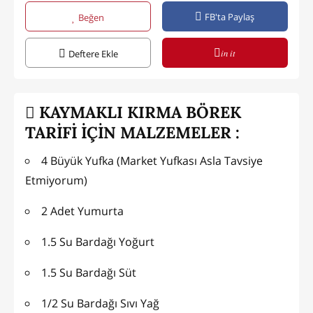
FB'ta Paylaş
Beğen
in it
Deftere Ekle
KAYMAKLI KIRMA BÖREK
TARİFİ İÇİN MALZEMELER :
4 Büyük Yufka (Market Yufkası Asla Tavsiye
Etmiyorum)
2 Adet Yumurta
1.5 Su Bardağı Yoğurt
1.5 Su Bardağı Süt
1/2 Su Bardağı Sıvı Yağ