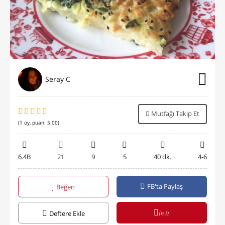
Seray C
Mutfağı Takip Et
(
1
oy, puan:
5.00
)
6.4B
21
9
5
40 dk.
4-6
FB'ta Paylaş
Beğen
in it
Deftere Ekle