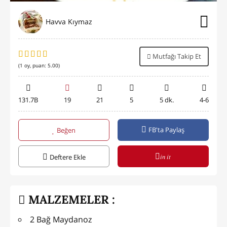
Havva Kıymaz
Mutfağı Takip Et
(
1
oy, puan:
5.00
)
131.7B
19
21
5
5 dk.
4-6
FB'ta Paylaş
Beğen
in it
Deftere Ekle
MALZEMELER :
2 Bağ Maydanoz