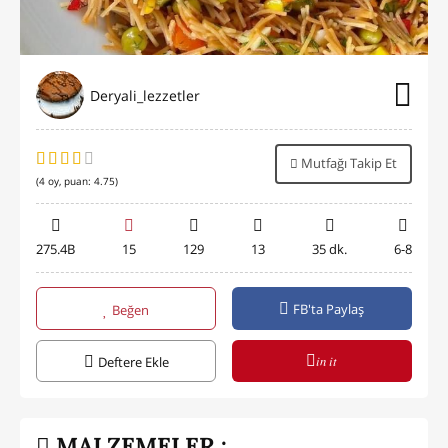
Deryali_lezzetler
Mutfağı Takip Et
(
4
oy, puan:
4.75
)
275.4B
15
129
13
35 dk.
6-8
FB'ta Paylaş
Beğen
in it
Deftere Ekle
MALZEMELER :