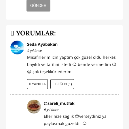
GÖNDER
YORUMLAR:
Seda Ayabakan
9 yıl önce
Misafirlerim icin yaptım çok güzel oldu herkes
bayıldı ve tarifini istedi 😉 bende vermedim 😉
😉 çok teşekkür ederim
YANITLA
BEĞEN (1)
@sareli_mutfak
9 yıl önce
Ellerinize saglik 😊verseydiniz ya
paylasmak guzeldir 😊