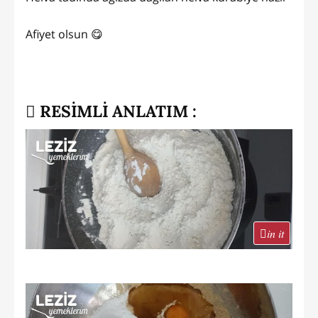
Afiyet olsun 😋
RESİMLİ ANLATIM :
in it