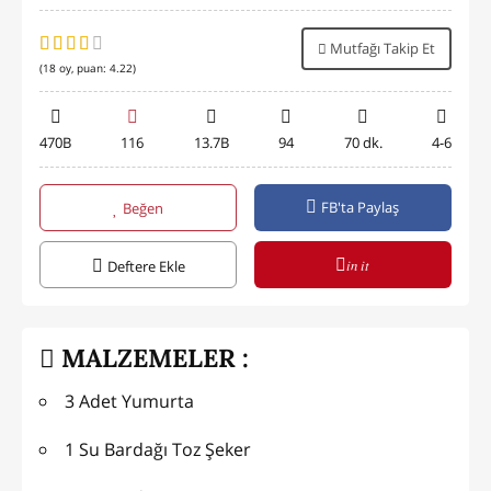
Mutfağı Takip Et
(
18
oy, puan:
4.22
)
470B
116
13.7B
94
70 dk.
4-6
FB'ta Paylaş
Beğen
in it
Deftere Ekle
MALZEMELER :
3 Adet Yumurta
1 Su Bardağı Toz Şeker