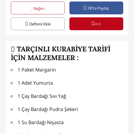
FB'ta Paylaş
Beğen
in it
Deftere Ekle
TARÇINLI KURABİYE TARİFİ
İÇİN MALZEMELER :
1 Paket Margarin
1 Adet Yumurta
1 Çay Bardağı Sıvı Yağ
1 Çay Bardağı Pudra Şekeri
1 Su Bardağı Nişasta