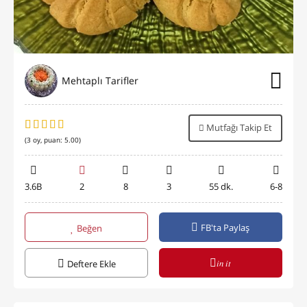
Mehtaplı Tarifler
Mutfağı Takip Et
(
3
oy, puan:
5.00
)
3.6B
2
8
3
55 dk.
6-8
FB'ta Paylaş
Beğen
in it
Deftere Ekle