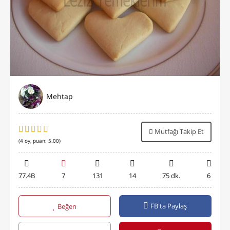
Mehtap
Mutfağı Takip Et
(
4
oy, puan:
5.00
)
77.4B
7
131
14
75 dk.
6
FB'ta Paylaş
Beğen