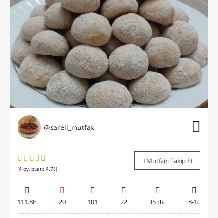
@sareli_mutfak
Mutfağı Takip Et
(
4
oy, puan:
4.75
)
111.8B
20
101
22
35 dk.
8-10