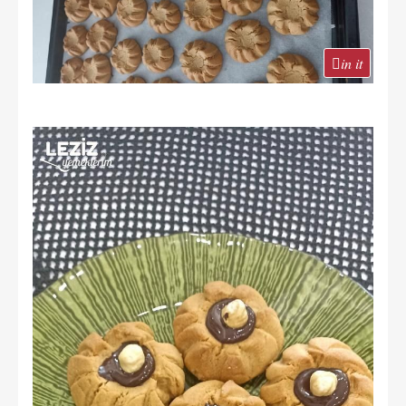
in it