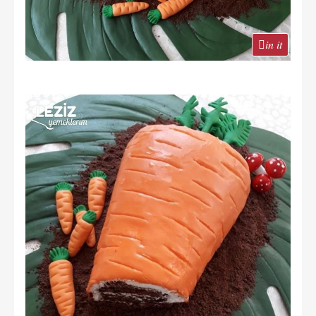
in it