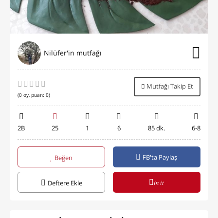
Nilüfer'in mutfağı
Mutfağı Takip Et
(
0
oy, puan:
0
)
2B
25
1
6
85 dk.
6-8
FB'ta Paylaş
Beğen
in it
Deftere Ekle