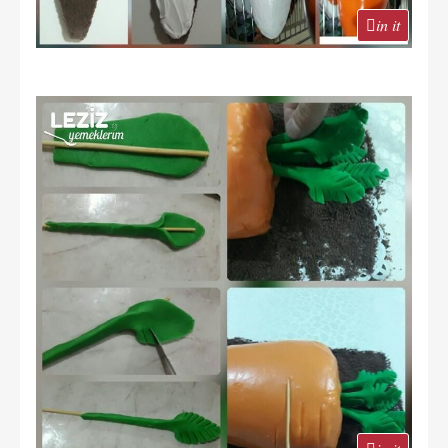
in it