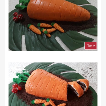
in it