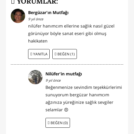
YORUMLAR:
Bergüzar'ın Mutfağı
9 yıl önce
nilüfer hanımcım ellerine sağlık nasıl güzel
görünüyor böyle sanat eseri gibi olmuş
hakikaten
YANITLA
BEĞEN (1)
Nilüfer'in mutfağı
9 yıl önce
Beğenmenize sevindim teşekkürlerimi
sunuyorum bergüzar hanımcım
ağzınıza yüreğinize sağlık sevgiler
selamlar 😍
BEĞEN (0)