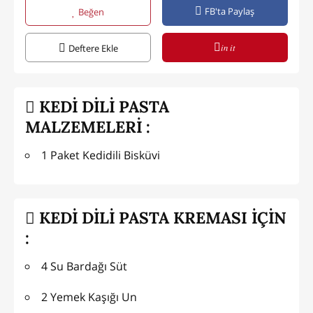
FB'ta Paylaş
Beğen
in it
Deftere Ekle
KEDİ DİLİ PASTA
MALZEMELERİ :
1 Paket Kedidili Bisküvi
KEDİ DİLİ PASTA KREMASI İÇİN
:
4 Su Bardağı Süt
2 Yemek Kaşığı Un