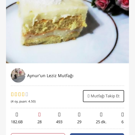
Aynur'un Leziz Mutfağı
Mutfağı Takip Et
(
4
oy, puan:
4.50
)
182.6B
28
493
29
25 dk.
6