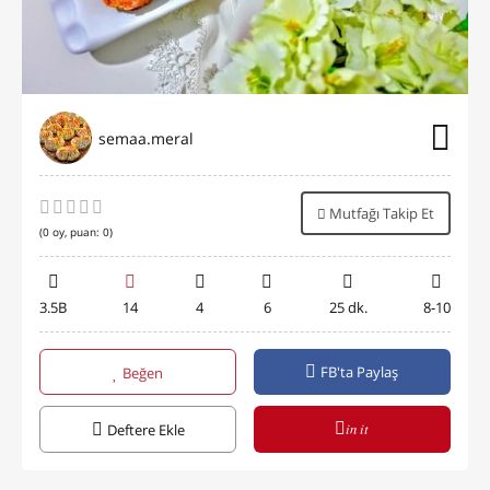
semaa.meral
Mutfağı Takip Et
(
0
oy, puan:
0
)
3.5B
14
4
6
25 dk.
8-10
FB'ta Paylaş
Beğen
in it
Deftere Ekle