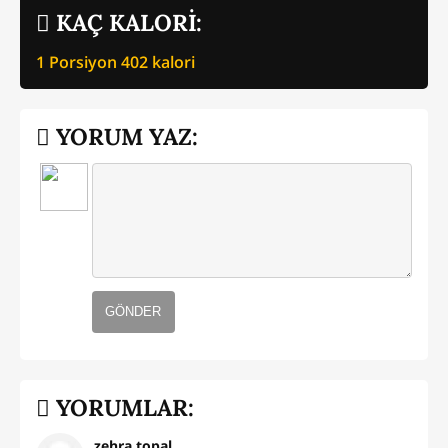
KAÇ KALORİ:
1 Porsiyon
402
kalori
YORUM YAZ:
GÖNDER
YORUMLAR:
zehra topal