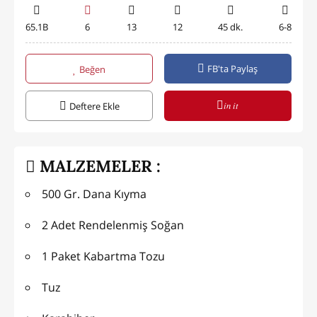
65.1B
6
13
12
45 dk.
6-8
FB'ta Paylaş
Beğen
in it
Deftere Ekle
MALZEMELER :
500 Gr. Dana Kıyma
2 Adet Rendelenmiş Soğan
1 Paket Kabartma Tozu
Tuz