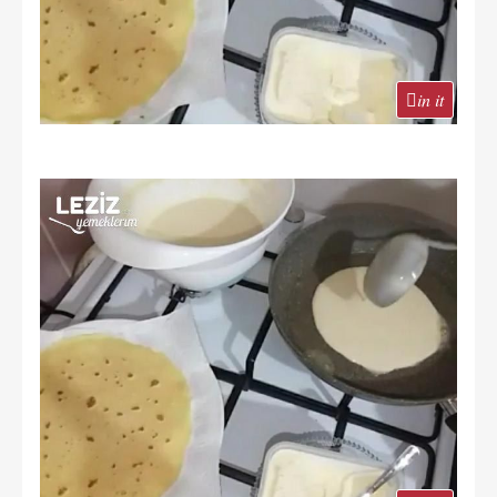
in it