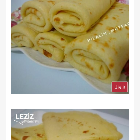
in it