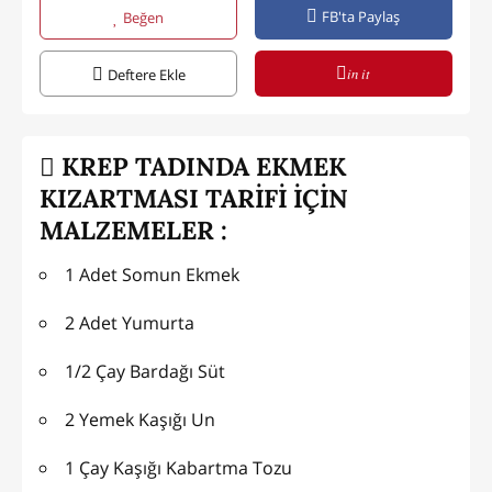
FB'ta Paylaş
Beğen
in it
Deftere Ekle
KREP TADINDA EKMEK
KIZARTMASI TARİFİ İÇİN
MALZEMELER :
1 Adet Somun Ekmek
2 Adet Yumurta
1/2 Çay Bardağı Süt
2 Yemek Kaşığı Un
1 Çay Kaşığı Kabartma Tozu