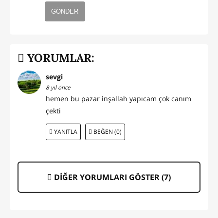
GÖNDER
YORUMLAR:
sevgi
8 yıl önce
hemen bu pazar inşallah yapıcam çok canım
çekti
YANITLA
BEĞEN (0)
DİĞER YORUMLARI GÖSTER (
7
)