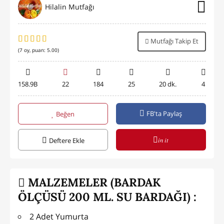
Hilalin Mutfağı
Mutfağı Takip Et
(
7
oy, puan:
5.00
)
158.9B
22
184
25
20 dk.
4
FB'ta Paylaş
Beğen
in it
Deftere Ekle
MALZEMELER (BARDAK
ÖLÇÜSÜ 200 ML. SU BARDAĞI) :
2 Adet Yumurta