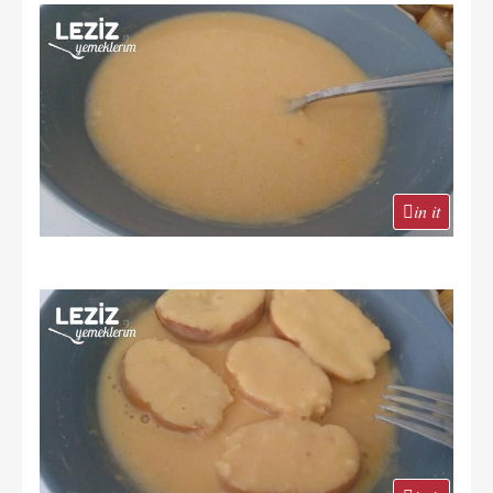
in it