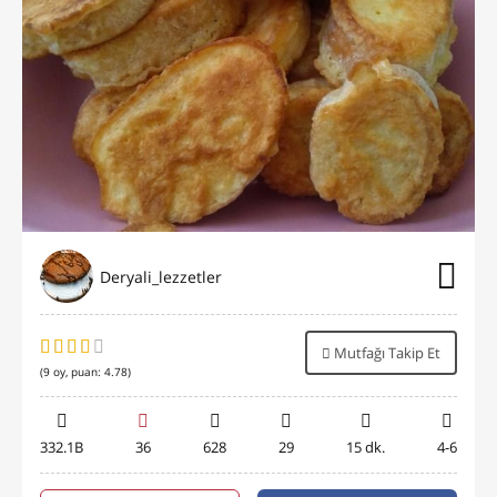
Deryali_lezzetler
Mutfağı Takip Et
(
9
oy, puan:
4.78
)
332.1B
36
628
29
15 dk.
4-6