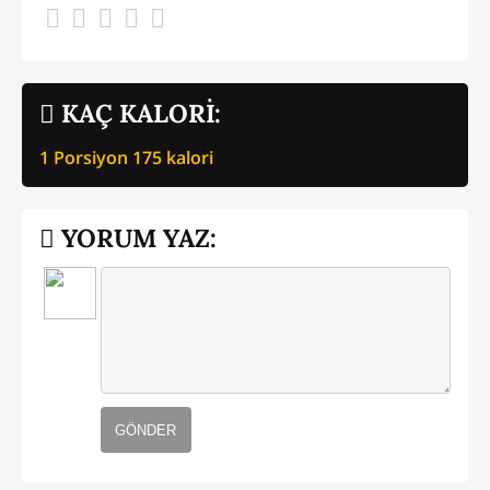
KAÇ KALORİ:
1 Porsiyon
175
kalori
YORUM YAZ:
GÖNDER