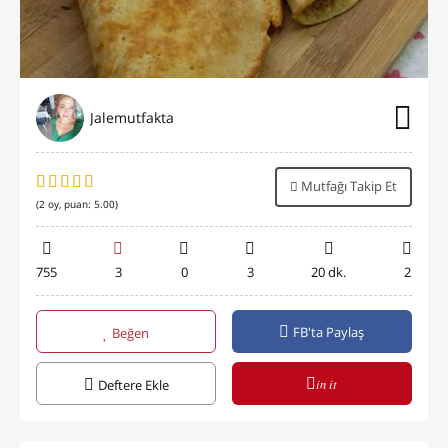
Jalemutfakta
Mutfağı Takip Et
(
2
oy, puan:
5.00
)
755
3
0
3
20 dk.
2
FB'ta Paylaş
Beğen
in it
Deftere Ekle