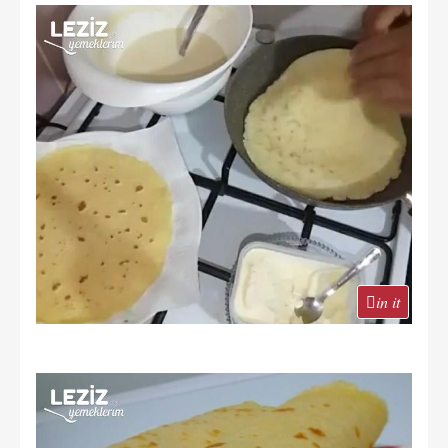
in it