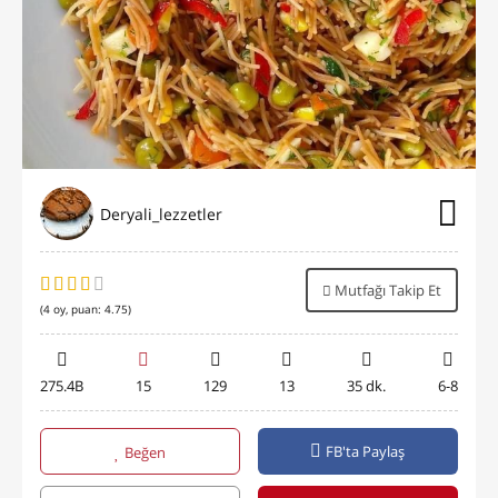
Deryali_lezzetler
Mutfağı Takip Et
(
4
oy, puan:
4.75
)
275.4B
15
129
13
35 dk.
6-8
FB'ta Paylaş
Beğen