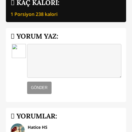
KAÇ KALORİ:
1 Porsiyon
238
kalori
YORUM YAZ:
GÖNDER
YORUMLAR:
Hatice HS