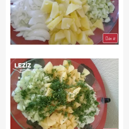
in it