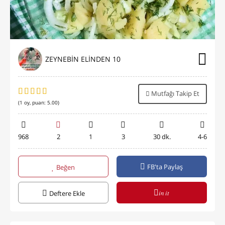
ZEYNEBİN ELİNDEN 10
Mutfağı Takip Et
(
1
oy, puan:
5.00
)
968
2
1
3
30 dk.
4-6
FB'ta Paylaş
Beğen
in it
Deftere Ekle