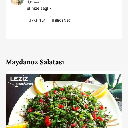
8 yıl önce
elinize sağlık
YANITLA
BEĞEN (0)
Maydanoz Salatası