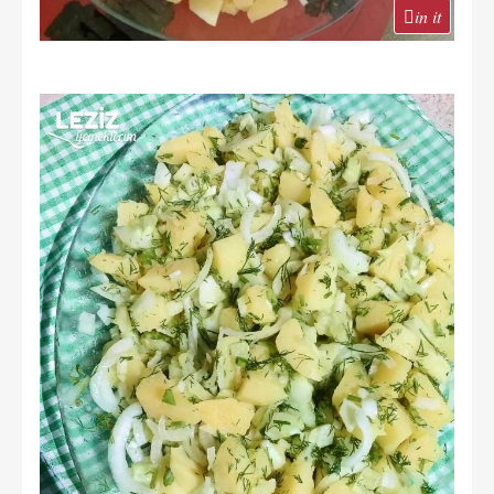
in it