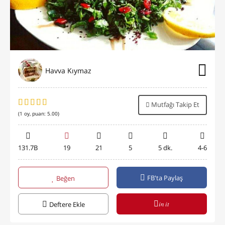
Havva Kıymaz
Mutfağı Takip Et
(
1
oy, puan:
5.00
)
131.7B
19
21
5
5 dk.
4-6
FB'ta Paylaş
Beğen
in it
Deftere Ekle