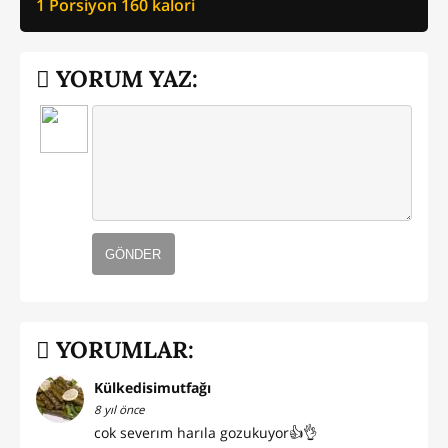
1 Porsiyon
160
kalori
YORUM YAZ:
GÖNDER
YORUMLAR:
Külkedisimutfağı
8 yıl önce
cok severım harıla gozukuyor👍👌