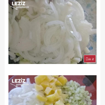
in it