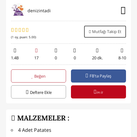
denizintadi
Mutfağı Takip Et
(
1
oy, puan:
5.00
)
1.4B
17
0
0
20 dk.
8-10
FB'ta Paylaş
Beğen
in it
Deftere Ekle
MALZEMELER :
4 Adet Patates