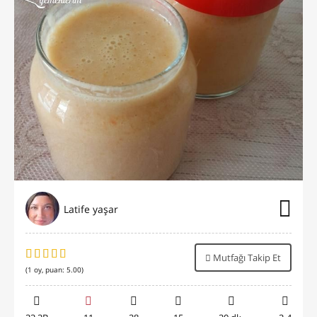
Latife yaşar
Mutfağı Takip Et
(
1
oy, puan:
5.00
)