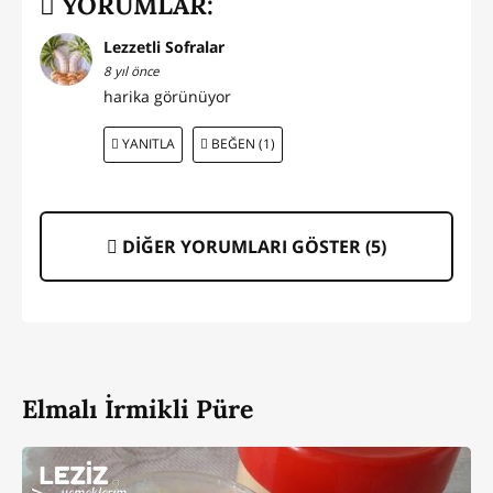
YORUMLAR:
Lezzetli Sofralar
8 yıl önce
harika görünüyor
YANITLA
BEĞEN (1)
DİĞER YORUMLARI GÖSTER (
5
)
Elmalı İrmikli Püre