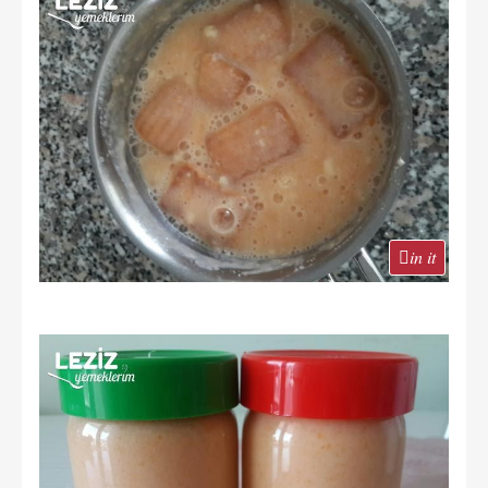
in it