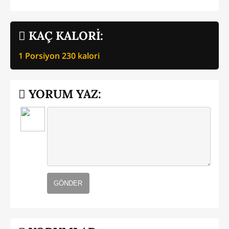
KAÇ KALORİ:
1 Porsiyon
230
kalori
YORUM YAZ:
GÖNDER