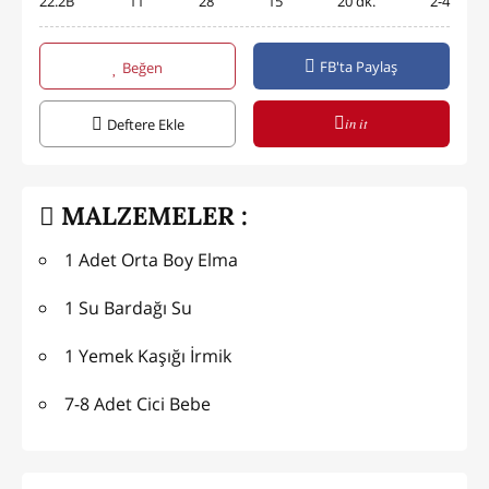
22.2B
11
28
15
20 dk.
2-4
FB'ta Paylaş
Beğen
in it
Deftere Ekle
MALZEMELER :
1 Adet Orta Boy Elma
1 Su Bardağı Su
1 Yemek Kaşığı İrmik
7-8 Adet Cici Bebe