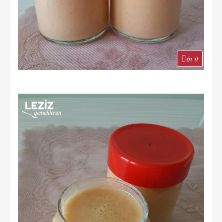
in it