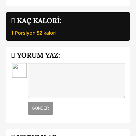
KAÇ KALORİ:
1 Porsiyon
52
kalori
YORUM YAZ:
GÖNDER