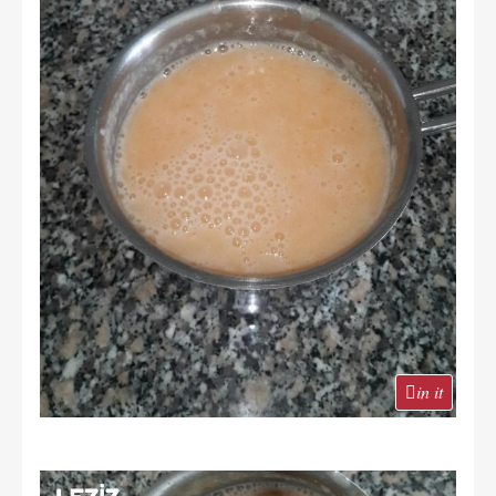
in it