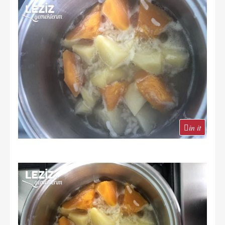
in it