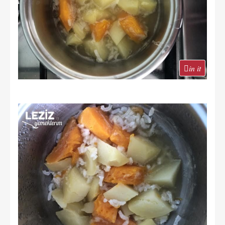
in it