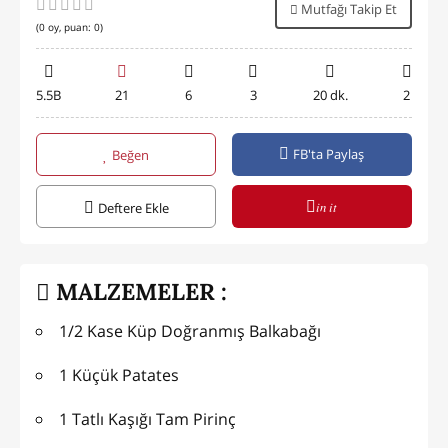
Mutfağı Takip Et
(
0
oy, puan:
0
)
5.5B
21
6
3
20 dk.
2
FB'ta Paylaş
Beğen
in it
Deftere Ekle
MALZEMELER :
1/2 Kase Küp Doğranmış Balkabağı
1 Küçük Patates
1 Tatlı Kaşığı Tam Pirinç