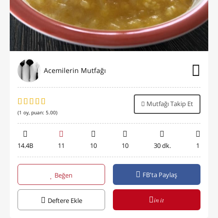
Acemilerin Mutfağı
Mutfağı Takip Et
(
1
oy, puan:
5.00
)
14.4B
11
10
10
30 dk.
1
FB'ta Paylaş
Beğen
in it
Deftere Ekle