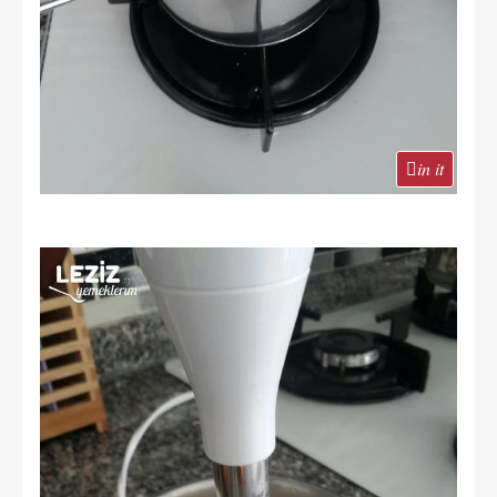
in it