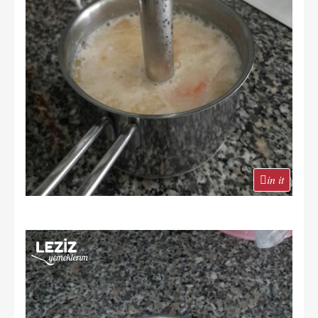
in it