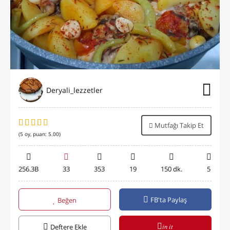
Deryali_lezzetler
Mutfağı Takip Et
(
5
oy, puan:
5.00
)
256.3B
33
353
19
150 dk.
5
FB'ta Paylaş
Beğen
in it
Deftere Ekle