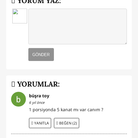
YORUM YAZ:
GÖNDER
YORUMLAR:
büşra toy
6 yıl önce
1 porsiyonda 5 kanat mı var canım ?
YANITLA
BEĞEN (2)