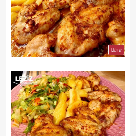
in it