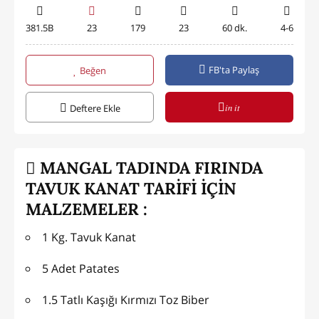
381.5B
23
179
23
60 dk.
4-6
FB'ta Paylaş
Beğen
in it
Deftere Ekle
MANGAL TADINDA FIRINDA
TAVUK KANAT TARİFİ İÇİN
MALZEMELER :
1 Kg. Tavuk Kanat
5 Adet Patates
1.5 Tatlı Kaşığı Kırmızı Toz Biber