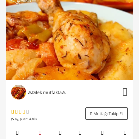
♨️Dilek mutfakta♨️
Mutfağı Takip Et
(
5
oy, puan:
4.80
)