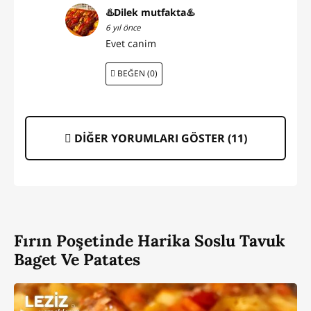
♨️Dilek mutfakta♨️
6 yıl önce
Evet canim
BEĞEN (0)
DİĞER YORUMLARI GÖSTER (
11
)
Fırın Poşetinde Harika Soslu Tavuk
Baget Ve Patates