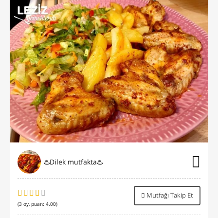
♨️Dilek mutfakta♨️
Mutfağı Takip Et
(
3
oy, puan:
4.00
)