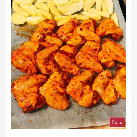
in it