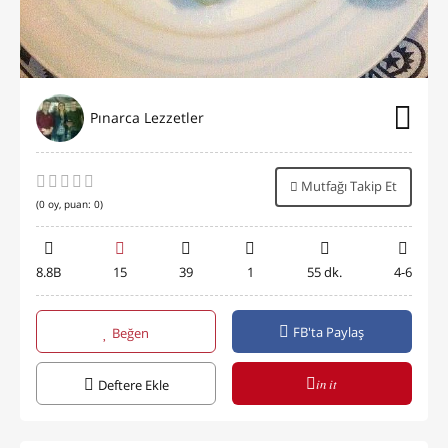
Pınarca Lezzetler
Mutfağı Takip Et
(
0
oy, puan:
0
)
8.8B
15
39
1
55 dk.
4-6
FB'ta Paylaş
Beğen
in it
Deftere Ekle