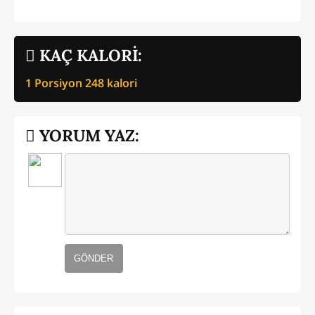
KAÇ KALORİ:
1 Porsiyon
248
kalori
YORUM YAZ:
GÖNDER