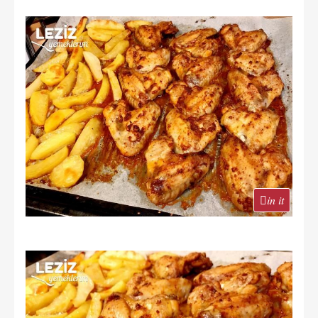
in it