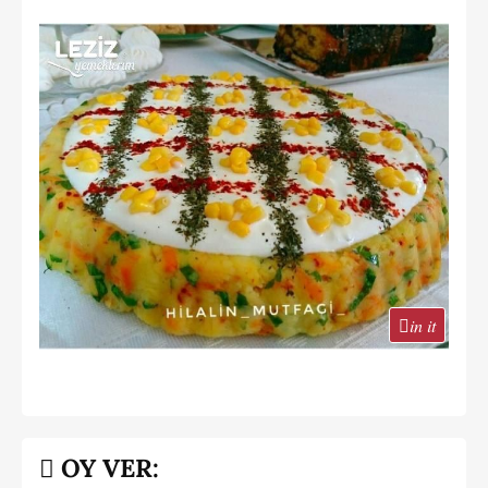
in it
OY VER: