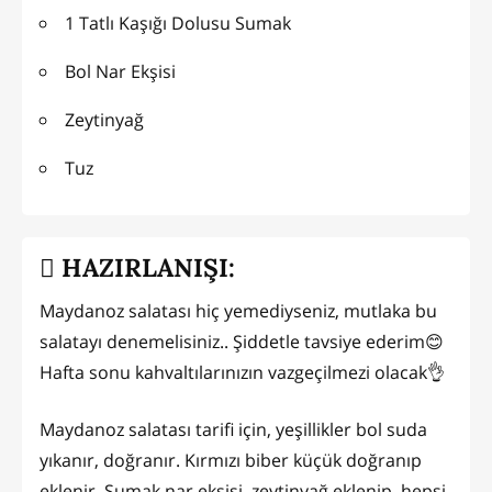
1 Tatlı Kaşığı Dolusu Sumak
Bol Nar Ekşisi
Zeytinyağ
Tuz
HAZIRLANIŞI:
Maydanoz salatası hiç yemediyseniz, mutlaka bu
salatayı denemelisiniz.. Şiddetle tavsiye ederim😊
Hafta sonu kahvaltılarınızın vazgeçilmezi olacak👌
Maydanoz salatası tarifi için, yeşillikler bol suda
yıkanır, doğranır. Kırmızı biber küçük doğranıp
eklenir. Sumak,nar ekşisi, zeytinyağ eklenip, hepsi