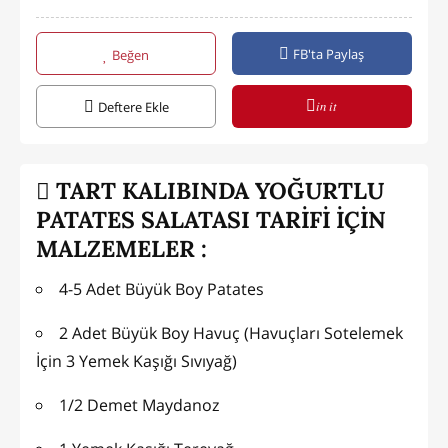
FB'ta Paylaş
Beğen
in it
Deftere Ekle
TART KALIBINDA YOĞURTLU
PATATES SALATASI TARİFİ İÇİN
MALZEMELER :
4-5 Adet Büyük Boy Patates
2 Adet Büyük Boy Havuç (Havuçları Sotelemek
İçin 3 Yemek Kaşığı Sıvıyağ)
1/2 Demet Maydanoz