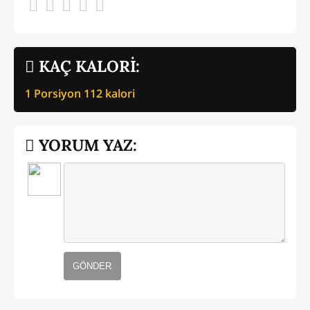
KAÇ KALORİ:
1 Porsiyon
112
kalori
YORUM YAZ:
GÖNDER