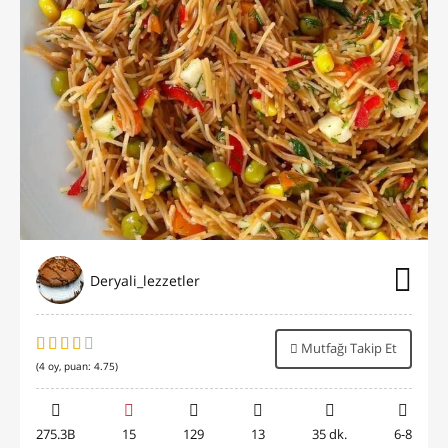
Deryali_lezzetler
Mutfağı Takip Et
(
4
oy, puan:
4.75
)
275.3B
15
129
13
35 dk.
6-8