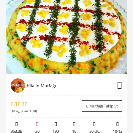
Hilalin Mutfağı
Mutfağı Takip Et
(
10
oy, puan:
4.50
)
353.3B
20
190
16
30 dk.
10-12