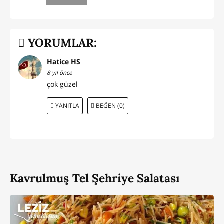
YORUMLAR:
Hatice HS
8 yıl önce
çok güzel
YANITLA
BEĞEN (0)
Kavrulmuş Tel Şehriye Salatası