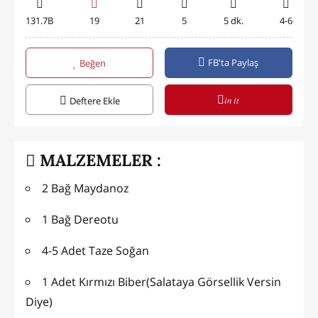
131.7B
19
21
5
5 dk.
4-6
FB'ta Paylaş
Beğen
in it
Deftere Ekle
MALZEMELER :
2 Bağ Maydanoz
1 Bağ Dereotu
4-5 Adet Taze Soğan
1 Adet Kırmızı Biber(Salataya Görsellik Versin
Diye)