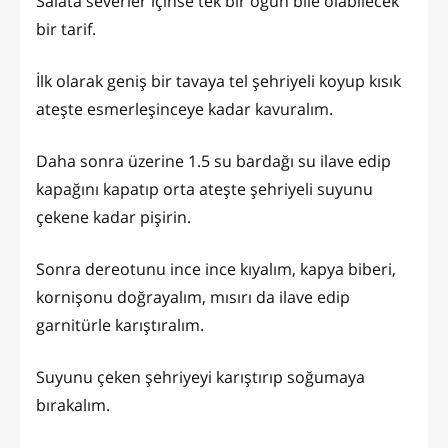
Salata severler içinse tek bir öğün bile olabilecek
bir tarif.
İlk olarak geniş bir tavaya tel şehriyeli koyup kısık
ateşte esmerleşinceye kadar kavuralım.
Daha sonra üzerine 1.5 su bardağı su ilave edip
kapağını kapatıp orta ateşte şehriyeli suyunu
çekene kadar pişirin.
Sonra dereotunu ince ince kıyalım, kapya biberi,
kornişonu doğrayalım, mısırı da ilave edip
garnitürle karıştıralım.
Suyunu çeken şehriyeyi karıştırıp soğumaya
bırakalım.