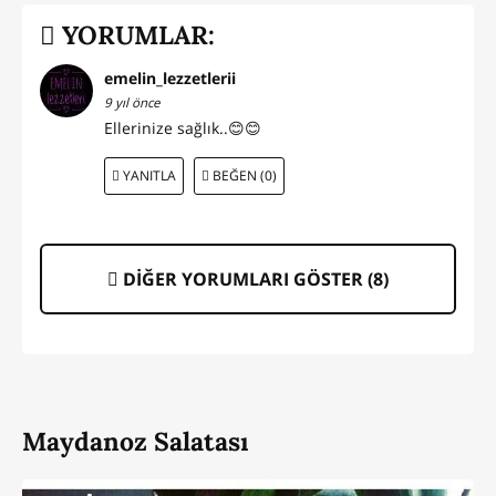
YORUMLAR:
emelin_lezzetlerii
9 yıl önce
Ellerinize sağlık..😊😊
YANITLA
BEĞEN (0)
DİĞER YORUMLARI GÖSTER (
8
)
Maydanoz Salatası