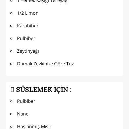
1 Yemek Kaşığı Tereyağ
1/2 Limon
Karabiber
Pulbiber
Zeytinyağı
Damak Zevkinize Göre Tuz
SÜSLEMEK İÇİN :
Pulbiber
Nane
Haşlanmış Mısır