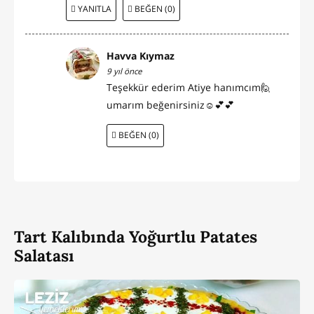
YANITLA
BEĞEN (0)
Havva Kıymaz
9 yıl önce
Teşekkür ederim Atiye hanımcım🙋
umarım beğenirsiniz☺💕💕
BEĞEN (0)
Tart Kalıbında Yoğurtlu Patates
Salatası