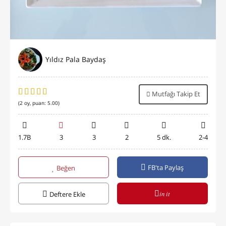
Yıldız Pala Baydaş
Mutfağı Takip Et
(
2
oy, puan:
5.00
)
1.7B
3
3
2
5 dk.
2-4
FB'ta Paylaş
Beğen
in it
Deftere Ekle