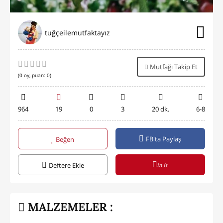
tuğçeilemutfaktayız
Mutfağı Takip Et
(
0
oy, puan:
0
)
964
19
0
3
20 dk.
6-8
FB'ta Paylaş
Beğen
in it
Deftere Ekle
MALZEMELER :