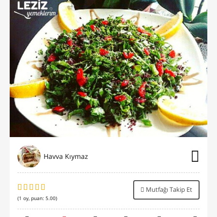
Havva Kıymaz
Mutfağı Takip Et
(
1
oy, puan:
5.00
)