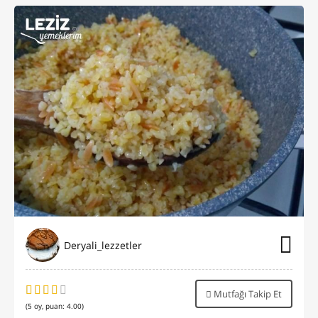
Deryali_lezzetler
Mutfağı Takip Et
(
5
oy, puan:
4.00
)