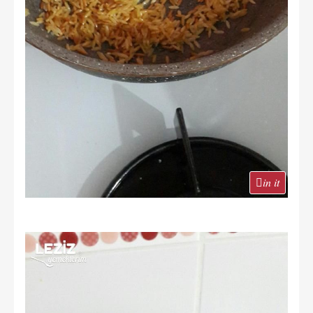
in it