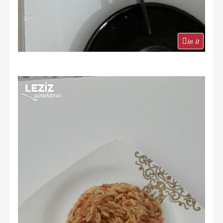
in it