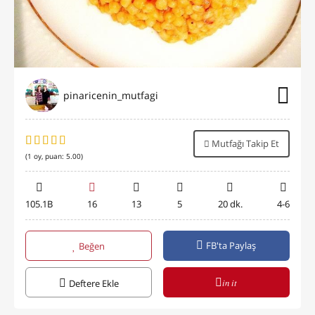
pinaricenin_mutfagi
Mutfağı Takip Et
(
1
oy, puan:
5.00
)
105.1B
16
13
5
20 dk.
4-6
FB'ta Paylaş
Beğen
in it
Deftere Ekle