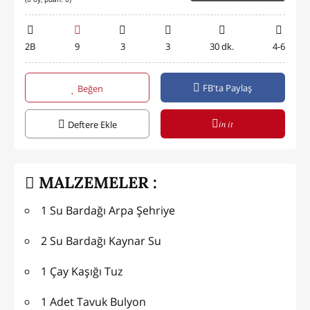
2B
9
3
3
30 dk.
4-6
FB'ta Paylaş
Beğen
in it
Deftere Ekle
MALZEMELER :
1 Su Bardağı Arpa Şehriye
2 Su Bardağı Kaynar Su
1 Çay Kaşığı Tuz
1 Adet Tavuk Bulyon