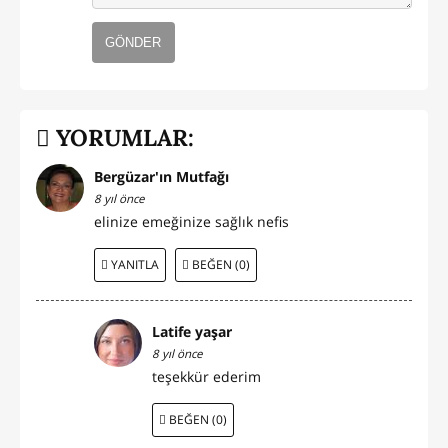
GÖNDER
YORUMLAR:
Bergüzar'ın Mutfağı
8 yıl önce
elinize emeğinize sağlık nefis
YANITLA
BEĞEN (0)
Latife yaşar
8 yıl önce
teşekkür ederim
BEĞEN (0)