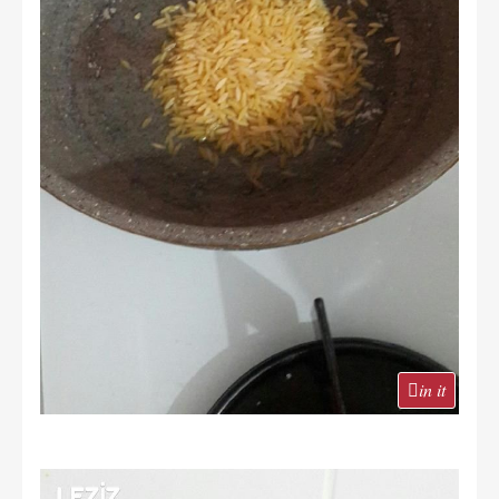
in it