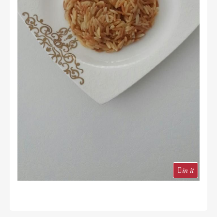
in it