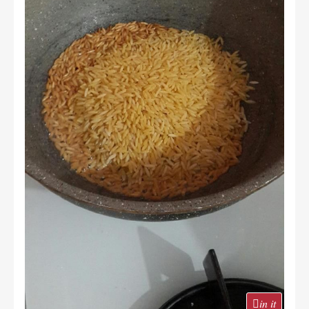
in it