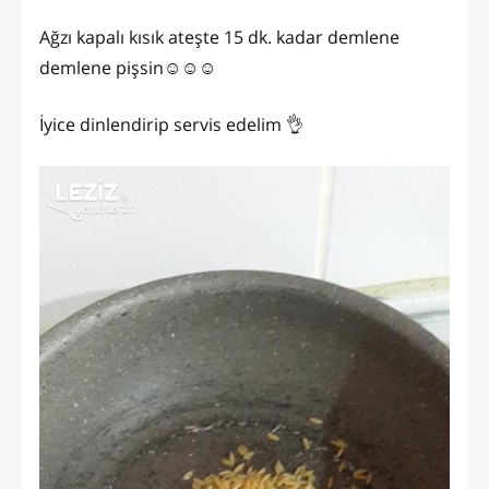
Ağzı kapalı kısık ateşte 15 dk. kadar demlene
demlene pişsin☺☺☺
İyice dinlendirip servis edelim 👌