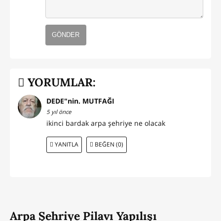
GÖNDER
YORUMLAR:
DEDE"nin. MUTFAĞI
5 yıl önce
ikinci bardak arpa şehriye ne olacak
YANITLA
BEĞEN (0)
Arpa Şehriye Pilavı Yapılışı