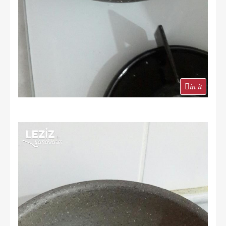
in it