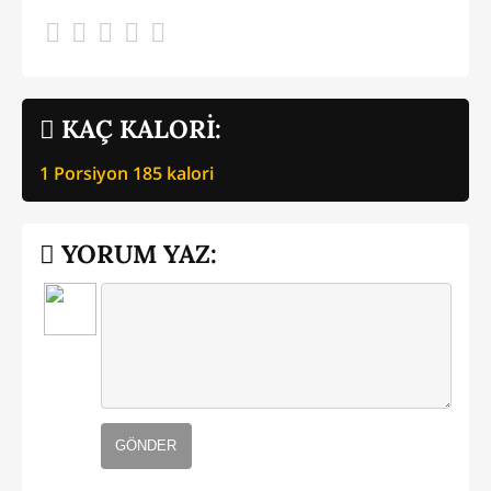
KAÇ KALORİ:
1 Porsiyon
185
kalori
YORUM YAZ:
GÖNDER