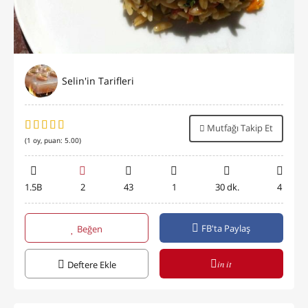
Selin'in Tarifleri
Mutfağı Takip Et
(
1
oy, puan:
5.00
)
1.5B
2
43
1
30 dk.
4
FB'ta Paylaş
Beğen
in it
Deftere Ekle