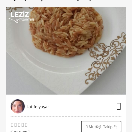
Latife yaşar
Mutfağı Takip Et
(
0
oy, puan:
0
)